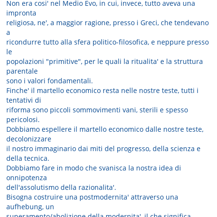
Non era cosi' nel Medio Evo, in cui, invece, tutto aveva una
impronta
religiosa, ne', a maggior ragione, presso i Greci, che tendevano
a
ricondurre tutto alla sfera politico-filosofica, e neppure presso
le
popolazioni "primitive", per le quali la ritualita' e la struttura
parentale
sono i valori fondamentali.
Finche' il martello economico resta nelle nostre teste, tutti i
tentativi di
riforma sono piccoli sommovimenti vani, sterili e spesso
pericolosi.
Dobbiamo espellere il martello economico dalle nostre teste,
decolonizzare
il nostro immaginario dai miti del progresso, della scienza e
della tecnica.
Dobbiamo fare in modo che svanisca la nostra idea di
onnipotenza
dell'assolutismo della razionalita'.
Bisogna costruire una postmodernita' attraverso una
aufhebung, un
superamento/abolizione della modernita', il che significa