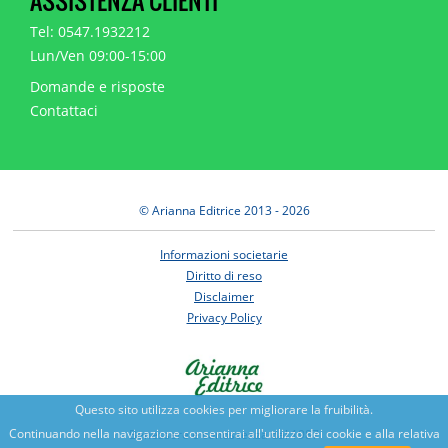
ASSISTENZA CLIENTI
Tel: 0547.1932212
Lun/Ven 09:00-15:00
Domande e risposte
Contattaci
© Arianna Editrice 2013 - 2026
Informazioni societarie
Diritto di reso
Disclaimer
Privacy Policy
Questo sito utilizza cookies per migliorare la fruibilità.
Continuando nella navigazione consentirai all'utilizzo dei cookie e alla relativa
Benessere e conoscenza dal 1987