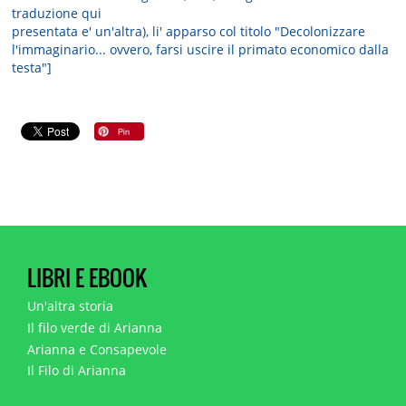
traduzione qui
presentata e' un'altra), li' apparso col titolo "Decolonizzare
l'immaginario... ovvero, farsi uscire il primato economico dalla
testa"]
LIBRI E EBOOK
Un'altra storia
Il filo verde di Arianna
Arianna e Consapevole
Il Filo di Arianna