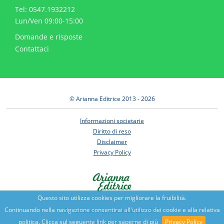
Tel: 0547.1932212
Lun/Ven 09:00-15:00
Domande e risposte
Contattaci
© Arianna Editrice 2013 - 2026
Informazioni societarie
Diritto di reso
Disclaimer
Privacy Policy
Questo sito utilizza cookies per migliorare la fruibilità.
Continuando nella navigazione consentirai all'utilizzo dei cookie e alla relativa
Benessere e conoscenza dal 1987
politica. Clicca sul seguente link per saperne di più
Privacy Policy
Sviluppato da
Nimaia