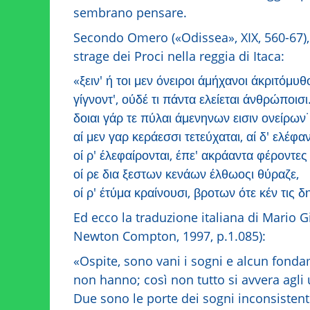
sembrano pensare.
Secondo Omero («Odissea», XIX, 560-67), P
strage dei Proci nella reggia di Itaca:
«ξειν' ή τοι μεν όνειροι άμήχανοι άκριτόμυθ
γίγνοντ', ούδέ τι πάντα ελείεται άνθρώποισι
δοιαι γάρ τε πύλαι άμενηνων εισιν ονείρων˙
αί μεν γαρ κεράεσσι τετεύχαται, αί δ' ελέφα
οί ρ' έλεφαίρονται, έπε' ακράαντα φέροντες
οί ρε δια ξεστων κενάων έλθωοςι θύραζε,
οί ρ' έτύμα κραίνουσι, βροτων ότε κέν τις δη
Ed ecco la traduzione italiana di Mario
Newton Compton, 1997, p.1.085):
«Ospite, sono vani i sogni e alcun fond
non hanno; così non tutto si avvera agli
Due sono le porte dei sogni inconsistent