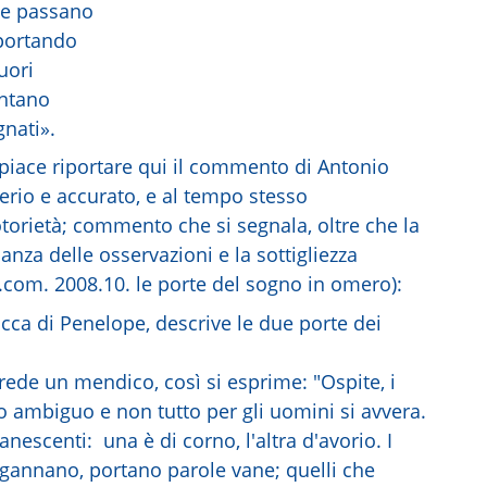
che passano
 portando
uori
entano
gnati».
piace riportare qui il commento di Antonio
rio e accurato, e al tempo stesso
otorietà; commento che si segnala, oltre che la
nanza delle osservazioni e la sottigliezza
t.com. 2008.10. le porte del sogno in omero):
cca di Penelope, descrive le due porte dei
ede un mendico, così si esprime: "Ospite, i
o ambiguo e non tutto per gli uomini si avvera.
nescenti: una è di corno, l'altra d'avorio. I
ngannano, portano parole vane; quelli che