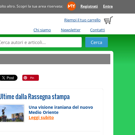
to altro. Scopri la tua area riservata:
Registrati
Entra
Riempi il tuo carrello
Chi siamo
Newsletter
Contatti
Ultime dalla Rassegna stampa
Una visione iraniana del nuovo
Medio Oriente
Leggi subito