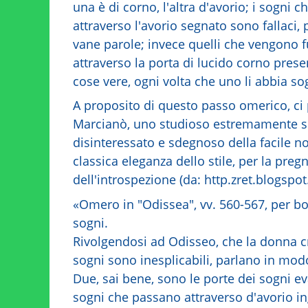
una è di corno, l'altra d'avorio; i sogni 
attraverso l'avorio segnato sono fallaci,
vane parole; invece quelli che vengono f
attraverso la porta di lucido corno pres
cose vere, ogni volta che uno li abbia so
A proposito di questo passo omerico, ci 
Marcianò, uno studioso estremamente se
disinteressato e sdegnoso della facile n
classica eleganza dello stile, per la preg
dell'introspezione (da: http.zret.blogspo
«Omero in "Odissea", vv. 560-567, per bo
sogni.
Rivolgendosi ad Odisseo, che la donna cr
sogni sono inesplicabili, parlano in mod
Due, sai bene, sono le porte dei sogni eva
sogni che passano attraverso d'avorio i