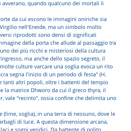
si avverano, quando qualcuno dei mortali li
orte da cui escono le immagini oniriche sia
 Virgilio nell'Eneide, ma un simbolo molto
 versi riprodotti sono densi di significati
immagine della porta che allude al passaggio tra
uno dei più ricchi e misteriosi della cultura
ngresso, ma anche dello spazio segreto, il
 molte culture varcare una soglia evoca un rito
ra segna l'inizio di un periodo di festa" (H.
tanti altri popoli, oltre i battenti del tempio
e la matrice Dhworo da cui il greco thyra, il
or, vale "recinto", ossia confine che delimita uno
 (lime, soglia), in una terra di nessuno, dove le
arbagli di luce. A questa dimensione arcana,
aci e sogni veridici. Da battente di polito,