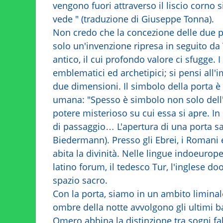
vengono fuori attraverso il liscio corno 
vede " (traduzione di Giuseppe Tonna).
Non credo che la concezione delle due p
solo un'invenzione ripresa in seguito da
antico, il cui profondo valore ci sfugge. I
emblematici ed archetipici; si pensi all'
due dimensioni. Il simbolo della porta è 
umana: "Spesso è simbolo non solo dell'i
potere misterioso su cui essa si apre. In
di passaggio… L'apertura di una porta sac
Biedermann). Presso gli Ebrei, i Romani e 
abita la divinità. Nelle lingue indoeurope
latino forum, il tedesco Tur, l'inglese do
spazio sacro.
Con la porta, siamo in un ambito liminale
ombre della notte avvolgono gli ultimi b
Omero abbina la distinzione tra sogni fall