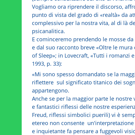
Vogliamo ora riprendere il discorso, affr
punto di vista del grado di «realtà» da at
complessivo per la nostra vita, al di là d
psicanalitica.
E cominceremo prendendo le mosse da uno
e dal suo racconto breve «Oltre le mura 
of Sleep»; in Lovecraft, «Tutti i romanzi
1993, p. 33):
«Mi sono spesso domandato se la maggio
riflettere sul significato titanico dei s
appartengono.
Anche se per la maggior parte le nostre 
e fantastici riflessi delle nostre esperie
Freud, riflessi simbolici puerili) vi è sem
etereo non consente un'interpretazione o
e inquietante fa pensare a fuggevoli vis