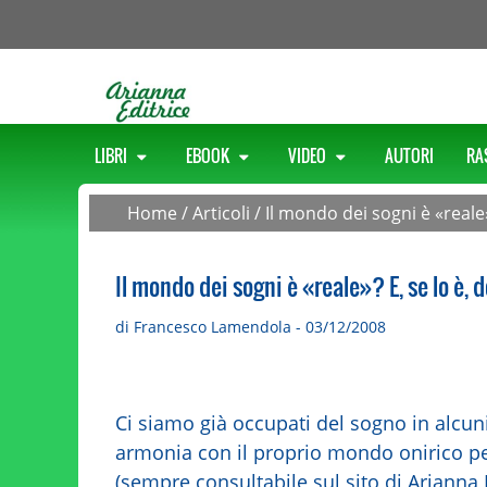
LIBRI
EBOOK
VIDEO
AUTORI
RA
Home
/
Articoli
/
Il mondo dei sogni è «reale»
Il mondo dei sogni è «reale»? E, se lo è, 
di Francesco Lamendola - 03/12/2008
Ci siamo già occupati del sogno in alcuni
armonia con il proprio mondo onirico per
(sempre consultabile sul sito di Arianna E