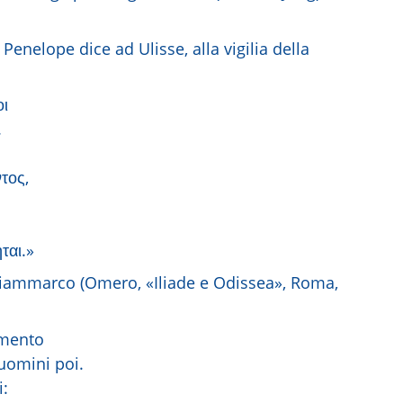
enelope dice ad Ulisse, alla vigilia della
οι
.
ντος,
ται.»
 Giammarco (Omero, «Iliade e Odissea», Roma,
amento
 uomini poi.
i: