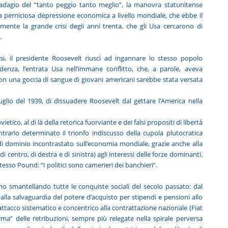
so adagio del “tanto peggio tanto meglio”, la manovra statunitense
una perniciosa depressione economica a livello mondiale, che ebbe il
ente la grande crisi degli anni trenta, che gli Usa cercarono di
.
si, il presidente Roosevelt riuscì ad ingannare lo stesso popolo
enza, l’entrata Usa nell’immane conflitto, che, a parole, aveva
on una goccia di sangue di giovani americani sarebbe stata versata
luglio del 1939, di dissuadere Roosevelt dal gettare l’America nella
tico, al di là della retorica fuorviante e dei falsi propositi di libertà
ntrario determinato il trionfo indiscusso della cupola plutocratica
 di dominio incontrastato sull’economia mondiale, grazie anche alla
i centro, di destra e di sinistra) agli interessi delle forze dominanti.
tesso Pound: “I politici sono camerieri dei banchieri”.
o smantellando tutte le conquiste sociali del secolo passato: dal
dalla salvaguardia del potere d’acquisto per stipendi e pensioni allo
attacco sistematico e concentrico alla contrattazione nazionale (Fiat
forma” delle retribuzioni, sempre più relegate nella spirale perversa