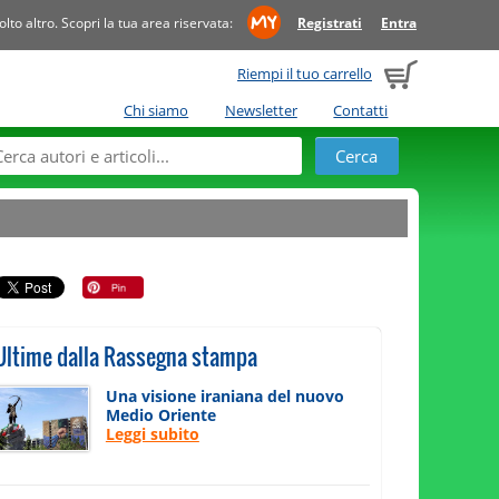
to altro. Scopri la tua area riservata:
Registrati
Entra
Riempi il tuo carrello
Chi siamo
Newsletter
Contatti
Ultime dalla Rassegna stampa
Una visione iraniana del nuovo
Medio Oriente
Leggi subito