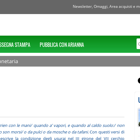
Newsletter, Omaggi, Area acquisti e mol
SSEGNA STAMPA
PUBBLICA CON ARIANNA
onetaria
corrien con le mani/ quando a’ vapori, e quando al caldo suolo:/ non
ndo son morsi/ o da pulci o da mosche o da tafani.
Con questi versi di
scrive la condizione degli usurai nel III girone del VII cerchio