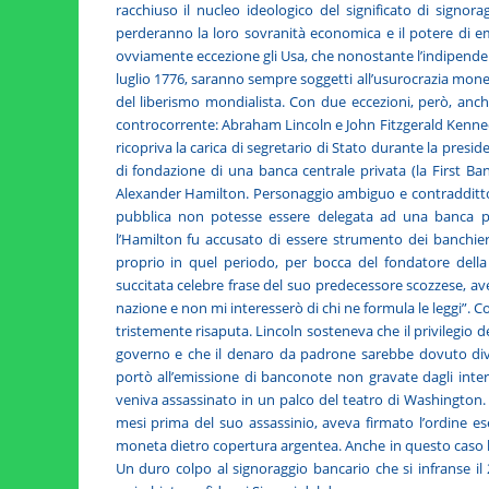
racchiuso il nucleo ideologico del significato di signor
perderanno la loro sovranità economica e il potere di 
ovviamente eccezione gli Usa, che nonostante l’indipende
luglio 1776, saranno sempre soggetti all’usurocrazia mone
del liberismo mondialista. Con due eccezioni, però, anch
controcorrente: Abraham Lincoln e John Fitzgerald Kennedy
ricopriva la carica di segretario di Stato durante la pre
di fondazione di una banca centrale privata (la First Ban
Alexander Hamilton. Personaggio ambiguo e contraddittor
pubblica non potesse essere delegata ad una banca pri
l’Hamilton fu accusato di essere strumento dei banchier
proprio in quel periodo, per bocca del fondatore della
succitata celebre frase del suo predecessore scozzese, ave
nazione e non mi interesserò di chi ne formula le leggi”. 
tristemente risaputa. Lincoln sosteneva che il privilegio 
governo e che il denaro da padrone sarebbe dovuto divent
portò all’emissione di banconote non gravate dagli intere
veniva assassinato in un palco del teatro di Washington.
mesi prima del suo assassinio, aveva firmato l’ordine es
moneta dietro copertura argentea. Anche in questo caso lo
Un duro colpo al signoraggio bancario che si infranse i