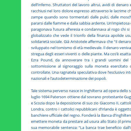
dell’Inferno. Sfruttatori del lavoro altrui, avidi di denaro
racchiusi nel loro dolore espresso attraverso le lacrime 
zampe quando sono tormentati dalle pulci, dalle mosche
pararsi dalle fiamme e dalla sabbia ardente. Un’impietosa 
paragonava l’usura all’eresia e condannava al rogo chi si
globalizzato che vede il trionfo della finanza apolide us
solidarietà sociale. Già Aristotele affermava che “il den
sviluppato nel tomismo di età medievale. Il denaro veniva 
stregua degli esseri viventi o delle piante. Ma cos’è esatt
Ezra Pound, da annoverare tra i grandi uomini del ‘
sottomissione al signoraggio sulla moneta esercitato 
controllate. Una ragnatela speculativa dove l’esclusivo int
nazionali e l’autodeterminazione dei popoli.
Tale sistema perverso nasce in Inghilterra ad opera dello 
luglio 1694 Paterson ottiene dal sovrano protestante Gugli
e Scozia dopo la deposizione di suo zio Giacomo II, cattol
Londra, contro i cattolici repubblicani d’Irlanda è ogge
banchiere ufficiale del regno. Fonderà la Banca d’Inghilter
emettere moneta da prestare ad usura allo Stato (il primo
sua memorabile sentenza: “La banca trae beneficio dall’