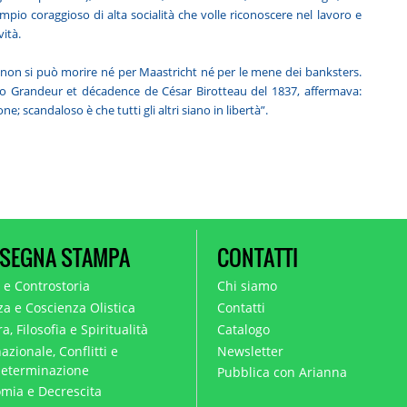
empio coraggioso di alta socialità che volle riconoscere nel lavoro e
vità.
non si può morire né per Maastricht né per le mene dei banksters.
o Grandeur et décadence de César Birotteau del 1837, affermava:
e; scandaloso è che tutti gli altri siano in libertà”.
SEGNA STAMPA
CONTATTI
a e Controstoria
Chi siamo
za e Coscienza Olistica
Contatti
a, Filosofia e Spiritualità
Catalogo
azionale, Conflitti e
Newsletter
eterminazione
Pubblica con Arianna
mia e Decrescita