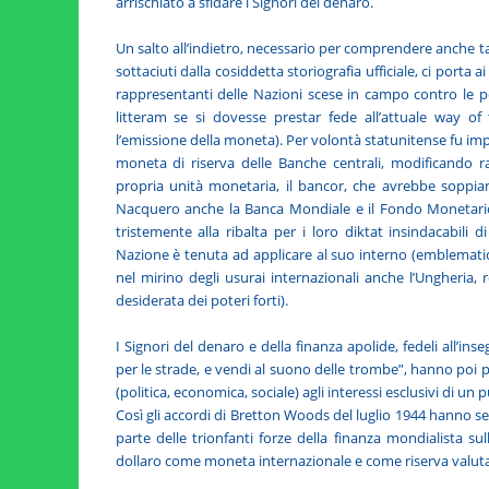
arrischiato a sfidare i Signori del denaro.
Un salto all’indietro, necessario per comprendere anche ta
sottaciuti dalla cosiddetta storiografia ufficiale, ci porta 
rappresentanti delle Nazioni scese in campo contro le pot
litteram se si dovesse prestar fede all’attuale way of
l’emissione della moneta). Per volontà statunitense fu impo
moneta di riserva delle Banche centrali, modificando ra
propria unità monetaria, il bancor, che avrebbe soppia
Nacquero anche la Banca Mondiale e il Fondo Monetario 
tristemente alla ribalta per i loro diktat insindacabili 
Nazione è tenuta ad applicare al suo interno (emblematici 
nel mirino degli usurai internazionali anche l’Ungheria,
desiderata dei poteri forti).
I Signori del denaro e della finanza apolide, fedeli all
per le strade, e vendi al suono delle trombe”, hanno poi 
(politica, economica, sociale) agli interessi esclusivi di 
Così gli accordi di Bretton Woods del luglio 1944 hanno seg
parte delle trionfanti forze della finanza mondialista su
dollaro come moneta internazionale e come riserva valutari