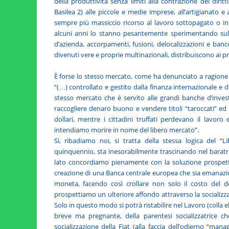
della produttività senza limiti alla contrazione dei diritt
Basilea 2) alle piccole e medie imprese, all’artigianat
sempre più massiccio ricorso al lavoro sottopagato o i
alcuni anni lo stanno pesantemente sperimentando sulla 
d’azienda, accorpamenti, fusioni, delocalizzazioni e ban
divenuti vere e proprie multinazionali, distribuiscono ai pro
È forse lo stesso mercato, come ha denunciato a ragione 
“(…) controllato e gestito dalla finanza internazionale e 
stesso mercato che è servito alle grandi banche d’inve
raccogliere denaro buono e vendere titoli “taroccati” ed i
dollari, mentre i cittadini truffati perdevano il lavor
intendiamo morire in nome del libero mercato”.
Sì, ribadiamo noi, si tratta della stessa logica del “L
quinquennio, sta inesorabilmente trascinando nel baratro
lato concordiamo pienamente con la soluzione prospettata
creazione di una Banca centrale europea che sia emanazion
moneta, facendo così crollare non solo il costo del de
prospettiamo un ulteriore affondo attraverso la socializzaz
Solo in questo modo si potrà ristabilire nel Lavoro (colla el
breve ma pregnante, della parentesi socializzatrice che
socializzazione della Fiat (alla faccia dell’odierno “manag