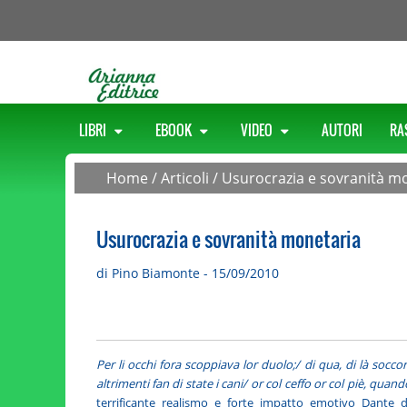
LIBRI
EBOOK
VIDEO
AUTORI
RA
Home
/
Articoli
/
Usurocrazia e sovranità m
Usurocrazia e sovranità monetaria
di Pino Biamonte - 15/09/2010
Per li occhi fora scoppiava lor duolo;/ di qua, di là soc
altrimenti fan di state i cani/ or col ceffo or col piè, qua
terrificante realismo e forte impatto emotivo Dante de