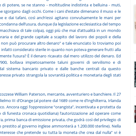
 e di potere, se ne stanno - moltitudine indistinta e belluina - muti,
che sgorgano dagli occhi. Come i cani d’estate dimenano il muso e le
 e dai tafani, così anch’essi agitano convulsamente le mani per
condanna dell’usura, dunque (la legislazione ecclesiastica del tempo
 macchiava di tale colpa), oggi più che mai d’attualità in un mondo
uraria e del grande capitale a scapito del lavoro dei popoli e della
aro non può procurare altro denaro” e tale enunciato lo troviamo poi
infatti considerato sterile in quanto non poteva generare frutti alla
amente l’usura? È il denaro ricavato dal mero utilizzo del denaro. Ed
900, bollava impietosamente taluni governi di servilismo e di
dal sistema bancario privato e dalle banche centrali da questo
eresse privato strangola la sovranità politica e monetaria degli stati
scozzese William Paterson, mercante, avventuriero e banchiere. Il 27
elmo III d’Orange (al potere dal 1689 come re d’Inghilterra, Irlanda
ico. Ancora oggi l’oppressione “orangista”, incentivata e protetta da
tto di funesta cronaca quotidiana) l’autorizzazione ad operare come
ra, prima banca di emissione privata, che godrà così del privilegio di
 prestito al governo inglese ammonterà a 1.200.000 sterline). Nella
interesse che pretende su tutta la moneta che crea dal nulla” vi è