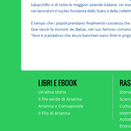
tabacchifici e di tutte le maggiori aziende italiane. Un es
nei lavoratori il nucleo fondante dello Stato e della colletti
È tempo che i popoli prendano finalmente coscienza che 
Due secoli fa Honoré de Balzac, nel suo famoso romanz
“Non è scandaloso che alcuni banchieri siano finiti in prigion
LIBRI E EBOOK
RAS
Un'altra storia
Stori
Il filo verde di Arianna
Scien
Arianna e Consapevole
Cultur
Il Filo di Arianna
Intern
Autod
Econo