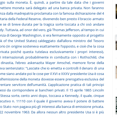
aggio sulla moneta. È, quindi, a partire da tale data che i governi
emettere moneta sarà delegato ad una banca privata. Non faranno
nza dalla madrepatria proclamata con la famosa dichiarazione del 4
taria della Federal Reserve, divenendo ben presto il braccio armato
e se di breve durata per la tragica sorte toccata a chi osò andare
. Tuttavia, ad onor del vero, già Thomas Jefferson, al tempo in cui
sidenza di George Washington, si era fermamente opposto al progetto
k of the United States) caldeggiato dall’allora ministro del Tesoro
io (in origine sosteneva esattamente l’opposto, e cioè che la cosa
vata poiché questa tutelava esclusivamente i propri interessi),
i internazionali, probabilmente in combutta con i Rothschild, che
 dinastia, l’ebreo askenazita Mayer Amschel, memore forse della
va sentenziato: “Lasciate che io emetta e controlli il denaro di una
Come siano andate poi le cose per il XVI e XXXV presidente Usa è cosa
dell’emissione della moneta dovesse essere prerogativa esclusiva del
are servitore dell’umanità. L’applicazione pratica di tali principi
ssi da corrispondere ai banchieri privati. Il 15 aprile 1865 Lincoln
 Stessa sorte, cento anni dopo, toccava a Kennedy, il quale, cinque
ecutivo n. 11110 con il quale il governo aveva il potere di battere
 Stato non pagava più gli interessi alla banca di emissione privata.
l 22 novembre 1963. Da allora nessun altro presidente Usa si è più