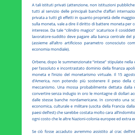
A tali istituti privati (attenzione, non istituzioni pubblic
tutti al servizio delle principali banche d’affari interna
privata a tutti gli effetti in quanto proprietà delle maggio
sulla moneta, vale a dire il diritto di battere moneta per
interesse. Da tale “cilindro magico” scaturisce il cosidde
lavoratore-suddito deve pagare alla banca centrale del p
(assieme all’altro artificioso parametro conosciuto com
economia mondiale).
Orbene, dopo le summenzionate “intese” stipulate nella
per l’assoluto e incontrastato dominio della finanza apoli
moneta e l’inizio del monetarismo virtuale. Il 15 agosto
d’America, non potendo più sostenere il peso della co
meccanismo. Una mossa probabilmente dettata dalla ric
convertire senza indugio in oro le montagne di dollari accu
dalle stesse banche nordamericane. In concreto una scel
economica, culturale e militare (uscita della Francia dalla 
paesi dell’est) che sarebbe costata molto cara all’indomito
ogni costo che le altre Nazioni-colonia europee ed extra 
Se ciò fosse accaduto avremmo assistito al crac dell’in