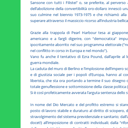
Sansone con tutti i Filistei” o, se preferite, al perver
dell’abolizione della convertibilità oro-dollaro innescò 
suo culmine nel biennio 1973-1975 e che richiamò alla m
superare attraverso il massiccio ricorso all’industria bellica
Grazie alla trappola di Pearl Harbour tesa ai giappone
americano e a fargli digerire, con “democratica” impud
ipocritamente aborrito nel suo programma elettorale (“n
nel conflitto in corso in Europa e nel mondo”).
Vano fu anche il tentativo di Ezra Pound, dall’aprile al 
guerra mondiale.
La caduta del muro di Berlino e l’implosione dell’impero sovie
e di giustizia sociale per i popoli d’Europa, hanno al co
liberista, che sta ora portando a termine il suo disegno
totale genuflessione e sottomissione della classe politica (d
Si è così profeticamente avverata l’arguta sentenza dello s
In nome del Dio Mercato e del profitto estremo si stann
posto di lavoro stabile e duraturo al diritto di sciopero, 
stravolgimento del sistema previdenziale e sanitario; dall’
docet!) all’imposizione di contratti individuali; dalla “ri