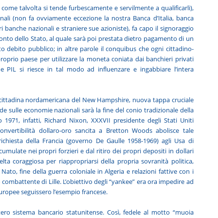
he come talvolta si tende furbescamente e servilmente a qualificarli),
zionali (non fa ovviamente eccezione la nostra Banca d’Italia, banca
ri banche nazionali e straniere sue azioniste), fa capo il signoraggio
 conto dello Stato, al quale sarà poi prestata dietro pagamento di un
tto debito pubblico; in altre parole il conquibus che ogni cittadino-
roprio paese per utilizzare la moneta coniata dai banchieri privati
e PIL si riesce in tal modo ad influenzare e ingabbiare l’intera
 cittadina nordamericana del New Hampshire, nuova tappa cruciale
de sulle economie nazionali sarà la fine del conio tradizionale della
 1971, infatti, Richard Nixon, XXXVII presidente degli Stati Uniti
nvertibilità dollaro-oro sancita a Bretton Woods abolisce tale
hiesta della Francia (governo De Gaulle 1958-1969) agli Usa di
mulate nei propri forzieri e dal ritiro dei propri depositi in dollari
ta coraggiosa per riappropriarsi della propria sovranità politica,
Nato, fine della guerra coloniale in Algeria e relazioni fattive con i
 combattente di Lille. L’obiettivo degli “yankee” era ora impedire ad
europee seguissero l’esempio francese.
tero sistema bancario statunitense. Così, fedele al motto “muoia