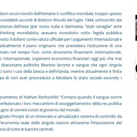
luni oscuri risvolti dell’immane II conflitto mondiale, troppo spesso
ai cosiddetti accordi di Bretton Woods del luglio 1944, sottoscritti dai
enze dell’Asse (per inciso Italia e Germania, “stati canaglia” ante
 thinking mondialista, avevano ricondotto sotto l’egida pubblica
sto il dollaro come valuta ufficiale per i pagamenti internazionali e
dicalmente il piano originario che prevedeva l’istituzione di una
ntato nel tempo l’oro come strumento finanziario internazionale.
Internazionale, organismi economico-finanziari oggi più che mai
di draconiane politiche liberiste lacrime e sangue che ogni singola
sono i casi della Grecia e dell’Irlanda, mentre attualmente è finita
 rea di non aver provveduto a falcidiare lo stato sociale secondo i
’insegnamento di Nathan Rothschild: “Compra quando il sangue scorre
perfezionato i loro meccanismi di assoggettamento della res publica
un pugno di uomini votati al governo del mondo.
nato l’incipit di un rinnovato e attualizzato sistema di controllo da
ll’economia reale delle singole nazioni attraverso l’imposizione del
a di tutte le banche centrali.