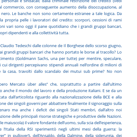
i personali e sindacali; dalla criminale restrizione del credito (vedi
o e al commercio, con conseguente aumento della disoccupazione, al
n nero. Le banche non sono certamente estranee a tale logica. Da
propria pelle i lavoratori del credito: scorpori, cessioni di rami
coni vari sono oggi il pane quotidiano che i grandi gruppi bancari,
pri dipendenti e alla collettività tutta.
Claudio Tedeschi dalle colonne de Il Borghese dello scorso giugno,
dai grandi gruppi bancari che hanno portato le borse al tracollo? Lo
stimento (Goldmann Sachs, una per tutte) per mentire, speculare,
 cui dirigenti percepivano stipendi annuali nell’ordine di milioni di
o e la casa, travolti dallo scandalo dei mutui sub prime? No non
ibero Mercato über alles” che, soprattutto a partire dall’ultimo
 anche il mondo del lavoro e della produzione italiani. E se da un
 dall’articolista riguardo alla nazionalizzazione della BCE e alla
e dei singoli governi per abbattere finalmente il signoraggio sulla
naro ma anche i deficit dei singoli Stati membri, dall’altro noi
ione delle principali risorse strategiche e produttive delle Nazioni.
le maiuscola) il valore fondante dell’uomo, sulla scia dell’esperienza,
 l’Italia della RSI sperimentò negli ultimi mesi della guerra: la
er” in pullover!), dell’Ansaldo, della Dalmine, della siderurgia, dei