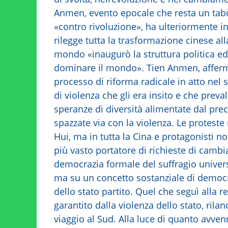
Anmen, evento epocale che resta un tabù c
«contro rivoluzione», ha ulteriormente i
rilegge tutta la trasformazione cinese al
mondo «inaugurò la struttura politica ed
dominare il mondo». Tien Anmen, afferm
processo di riforma radicale in atto nel
di violenza che gli era insito e che preval
speranze di diversità alimentate dal p
spazzate via con la violenza. Le protest
Hui, ma in tutta la Cina e protagonisti 
più vasto portatore di richieste di camb
democrazia formale del suffragio univers
ma su un concetto sostanziale di democra
dello stato partito. Quel che seguì alla r
garantito dalla violenza dello stato, rila
viaggio al Sud. Alla luce di quanto avven