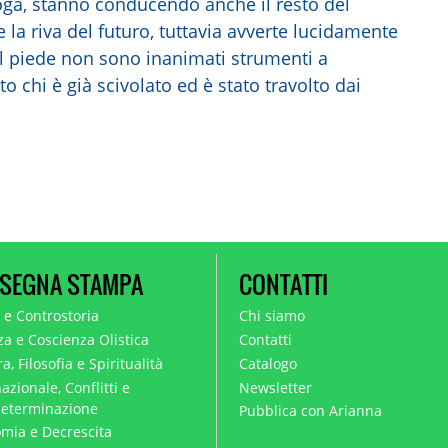
foga, stanno conducendo anche il resto del
a riva del futuro, tuttavia avverte lucidamente
e il piede non sono inanimati strumenti a
o chi è già scivolato ed è stato travolto dai
SEGNA STAMPA
CONTATTI
a e Controstoria
Chi siamo
za e Coscienza Olistica
Contatti
a, Filosofia e Spiritualità
Catalogo
azionale, Conflitti e
Newsletter
eterminazione
Pubblica con Arianna
mia e Decrescita