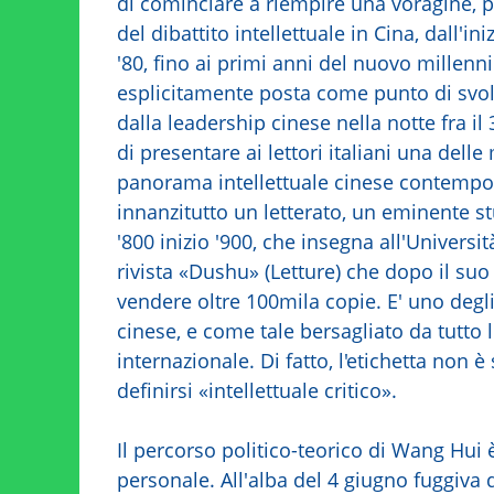
di cominciare a riempire una voragine, p
del dibattito intellettuale in Cina, dall'in
'80, fino ai primi anni del nuovo millenn
esplicitamente posta come punto di svol
dalla leadership cinese nella notte fra il
di presentare ai lettori italiani una delle
panorama intellettuale cinese contempor
innanzitutto un letterato, un eminente st
'800 inizio '900, che insegna all'Universi
rivista «Dushu» (Letture) che dopo il su
vendere oltre 100mila copie. E' uno degli
cinese, e come tale bersagliato da tutto 
internazionale. Di fatto, l'etichetta non è
definirsi «intellettuale critico».
Il percorso politico-teorico di Wang Hui è
personale. All'alba del 4 giugno fuggiva