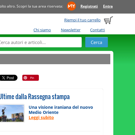
to altro. Scopri la tua area riservata:
Registrati
Entra
Riempi il tuo carrello
Chi siamo
Newsletter
Contatti
Ultime dalla Rassegna stampa
Una visione iraniana del nuovo
Medio Oriente
Leggi subito