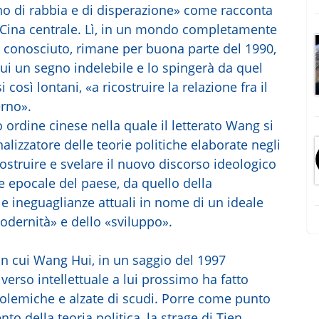
ieno di rabbia e di disperazione» come racconta
a Cina centrale. Lì, in un mondo completamente
ra conosciuto, rimane per buona parte del 1990,
lui un segno indelebile e lo spingerà da quel
osì lontani, «a ricostruire la relazione fra il
erno».
o ordine cinese nella quale il letterato Wang si
lizzatore delle teorie politiche elaborate negli
ostruire e svelare il nuovo discorso ideologico
ne epocale del paese, da quello della
le ineguaglianze attuali in nome di un ideale
odernità» e dello «sviluppo».
on cui Wang Hui, in un saggio del 1997
iverso intellettuale a lui prossimo ha fatto
 polemiche e alzate di scudi. Porre come punto
to della teoria politica, la strage di Tien