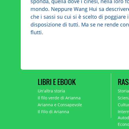
sponda, quella dove i cinesi, nella loro 
mondo. Neppure Wang Hui sa descrivere l
che i sassi su cui si è scelto di poggiar
disposizione di tutti. Ma se ne rende cont
flutti.
LIBRI E EBOOK
RAS
Un'altra storia
Stori
Il filo verde di Arianna
Scien
Arianna e Consapevole
Cultur
Il Filo di Arianna
Intern
Autod
Econo