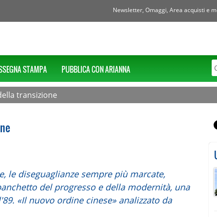
Newsletter, Omaggi, Area acquisti e mol
SSEGNA STAMPA
PUBBLICA CON ARIANNA
della transizione
one
le, le diseguaglianze sempre più marcate,
 banchetto del progresso e della modernità, una
l'89. «Il nuovo ordine cinese» analizzato da