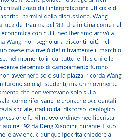
ristallizzato dall'interpretazione ufficiale di
nasprito i termini della discussione. Wang
la luce del trauma dell'89, che in Cina come nel
 economica con cui il neoliberismo arrivò a
a Wang, non segnò una discontinuità nel
 suo paese ma rivelò definitivamente il marchio
se, nel momento in cui tutte le illusioni e le
recedente decennio di cambiamento furono
e non avvennero solo sulla piazza, ricorda Wang
non furono solo gli studenti, ma un movimento
iamento che non vertevano solo sulla
ale, come riferivano le cronache occidentali,
zia sociale, tradito dal discorso ideologico
epressione fu «il nuovo ordine» neo liberista
nciato nel '92 da Deng Xiaoping durante il suo
ne, e avviene, è dunque ipocrita chiedere al