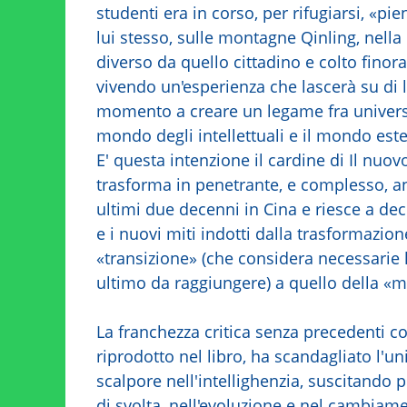
studenti era in corso, per rifugiarsi, «p
lui stesso, sulle montagne Qinling, nell
diverso da quello cittadino e colto fino
vivendo un'esperienza che lascerà su di 
momento a creare un legame fra universi c
mondo degli intellettuali e il mondo est
E' questa intenzione il cardine di Il nuov
trasforma in penetrante, e complesso, ana
ultimi due decenni in Cina e riesce a dec
e i nuovi miti indotti dalla trasformazio
«transizione» (che considera necessarie 
ultimo da raggiungere) a quello della «m
La franchezza critica senza precedenti c
riprodotto nel libro, ha scandagliato l'un
scalpore nell'intellighenzia, suscitando
di svolta, nell'evoluzione e nel cambiamen