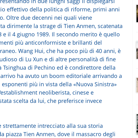
resentando in due lunghi saggi il dispiegarsi
izio effettivo della politica di riforme, primi anni
io. Oltre due decenni nei quali viene
ta dirimente la strage di Tien Anmen, scatenata
 3 e il 4 giugno 1989. Il secondo merito è quello
 menti più anticonformiste e brillanti del
aneo. Wang Hui, che ha poco più di 40 anni, è
udioso di Lu Xun e di altre personalità di fine
tà Tsinghua di Pechino ed è condirettore della
o arrivo ha avuto un boom editoriale arrivando a
 esponenti più in vista della «Nuova Sinistra»
l'establishment neoliberista, cinese e
 stata scelta da lui, che preferisce invece
 strettamente intrecciato alla sua storia
 da piazza Tien Anmen, dove il massacro degli