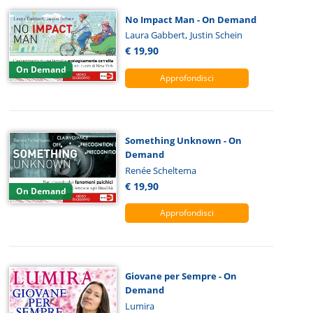
No Impact Man - On Demand
,
Laura Gabbert
Justin Schein
€ 19,90
On Demand
Approfondisci
Something Unknown - On
Demand
Renée Scheltema
€ 19,90
On Demand
Approfondisci
Giovane per Sempre - On
Demand
Lumira