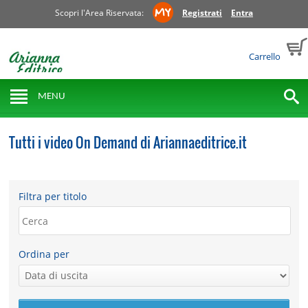
Scopri l'Area Riservata:
Registrati
Entra
Carrello
MENU
Tutti i video On Demand di Ariannaeditrice.it
Filtra per titolo
Ordina per