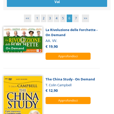
<<
1
2
3
4
5
6
7
>>
La Rivoluzione delle Forchette -
On Demand
AA. VV.
€ 19,90
On Demand
Approfondisci
The China Study - On Demand
T. Colin Campbell
€ 12,90
Approfondisci