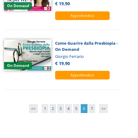
€ 19,90
On Demand
Approfondisci
Come Guarire dalla Presbiopia -
On Demand
Giorgio Ferrario
€ 19,90
On Demand
Approfondisci
<<
1
2
3
4
5
6
7
>>