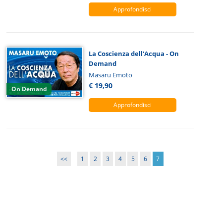
Approfondisci
La Coscienza dell'Acqua - On
Demand
Masaru Emoto
€ 19,90
On Demand
Approfondisci
<<
1
2
3
4
5
6
7