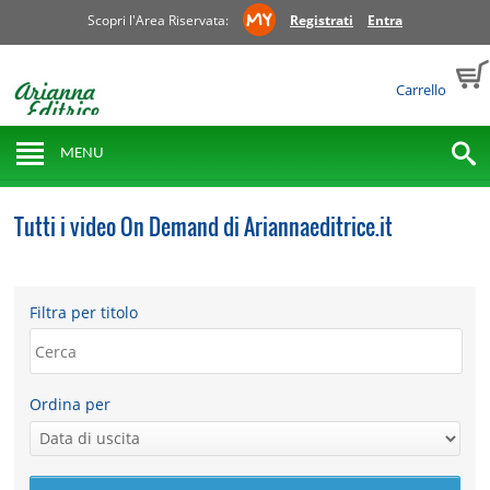
Scopri l'Area Riservata:
Registrati
Entra
Carrello
MENU
Tutti i video On Demand di Ariannaeditrice.it
Filtra per titolo
Ordina per