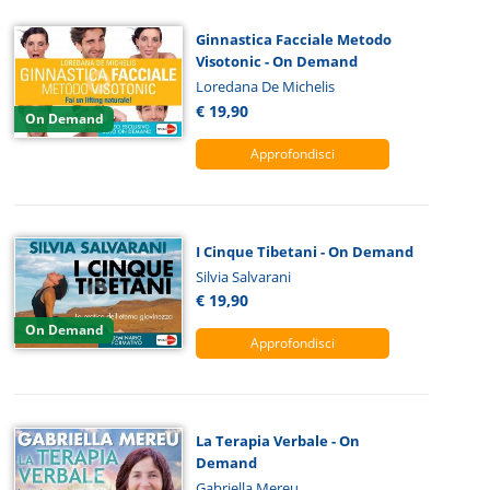
Ginnastica Facciale Metodo
Visotonic - On Demand
Loredana De Michelis
€ 19,90
On Demand
Approfondisci
I Cinque Tibetani - On Demand
Silvia Salvarani
€ 19,90
On Demand
Approfondisci
La Terapia Verbale - On
Demand
Gabriella Mereu