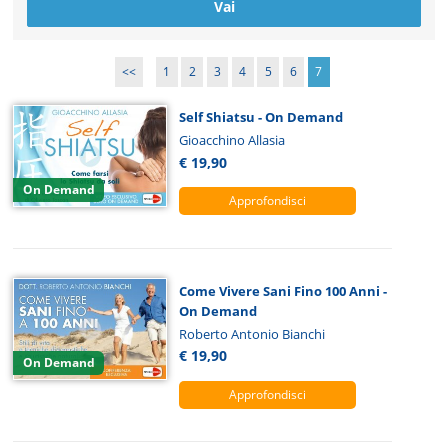
<<
1
2
3
4
5
6
7
Self Shiatsu - On Demand
Gioacchino Allasia
€ 19,90
On Demand
Approfondisci
Come Vivere Sani Fino 100 Anni -
On Demand
Roberto Antonio Bianchi
€ 19,90
On Demand
Approfondisci