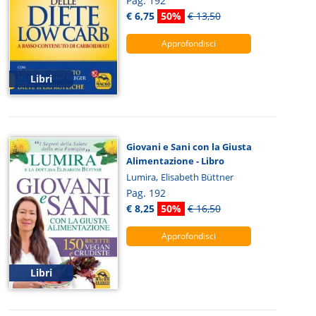
Pag. 192
€ 6,75
50%
€ 13,50
Approfondisci
Libri
Giovani e Sani con la Giusta
Alimentazione - Libro
,
Lumira
Elisabeth Büttner
Pag. 192
€ 8,25
50%
€ 16,50
Approfondisci
Libri