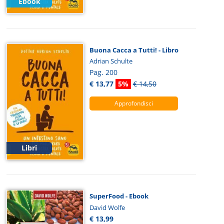
Ebook
Buona Cacca a Tutti! - Libro
Adrian Schulte
Pag. 200
€ 13,77
5%
€ 14,50
Approfondisci
Libri
SuperFood - Ebook
David Wolfe
€ 13,99