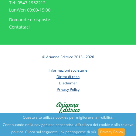
Tel: 0547.1932212
Lun/Ven 09:00-15:00
Domande e risposte
Contattaci
© Arianna Editrice 2013 - 2026
Informazioni societarie
Diritto di reso
Disclaimer
Privacy Policy
Questo sito utilizza cookies per migliorare la fruibilità.
Continuando nella navigazione consentirai all'utilizzo dei cookie e alla relativa
Benessere e conoscenza dal 1987
politica. Clicca sul seguente link per saperne di più
Privacy Policy
Sviluppato da
Nimaia