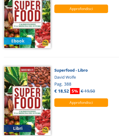
Approfondisci
Ebook
Superfood - Libro
David Wolfe
Pag. 388
€ 18,52
5%
€ 19,50
Approfondisci
Libri