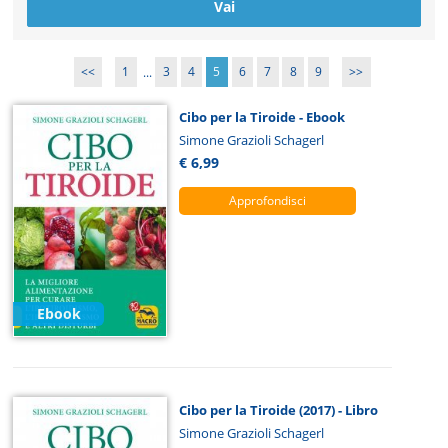
<<
1
...
3
4
5
6
7
8
9
>>
Cibo per la Tiroide - Ebook
Simone Grazioli Schagerl
€ 6,99
Approfondisci
Ebook
Cibo per la Tiroide (2017) - Libro
Simone Grazioli Schagerl