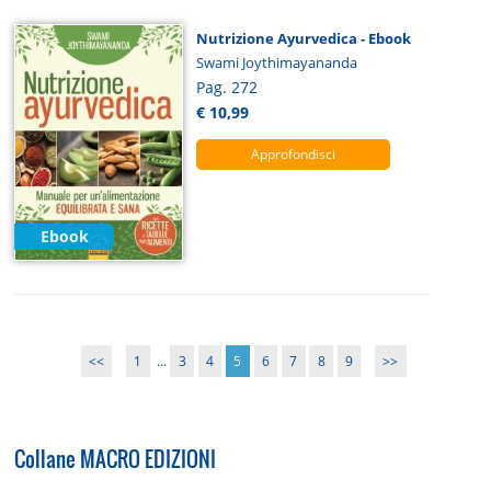
Nutrizione Ayurvedica - Ebook
Swami Joythimayananda
Pag. 272
€ 10,99
Approfondisci
Ebook
<<
1
...
3
4
5
6
7
8
9
>>
Collane MACRO EDIZIONI