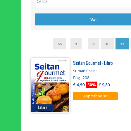
<<
1
...
9
10
11
Seitan Gourmet - Libro
Suman Casini
Pag. 208
€ 4,90
50%
€ 9,80
Approfondisci
Libri