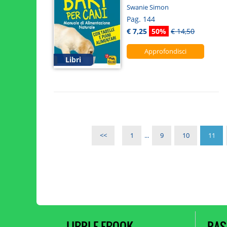
Swanie Simon
Pag. 144
€ 7,25
50%
€ 14,50
Approfondisci
Libri
<<
1
...
9
10
11
LIBRI E EBOOK
RAS