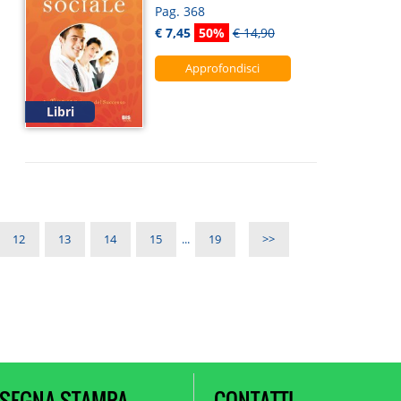
Pag. 368
€ 7,45
50%
€ 14,90
Approfondisci
Libri
12
13
14
15
...
19
>>
SEGNA STAMPA
CONTATTI