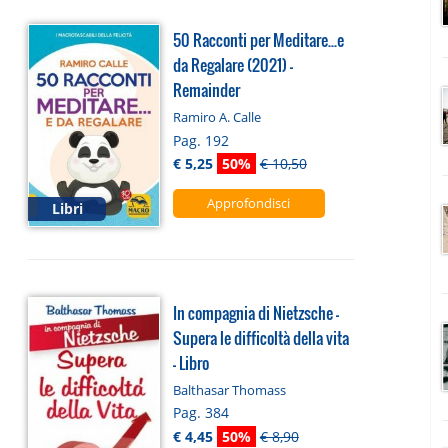
50 Racconti per Meditare...e
da Regalare (2021) -
Remainder
Ramiro A. Calle
Pag. 192
€ 5,25
50%
€ 10,50
Approfondisci
Libri
In compagnia di Nietzsche -
Supera le difficoltà della vita
- Libro
Balthasar Thomass
Pag. 384
€ 4,45
50%
€ 8,90