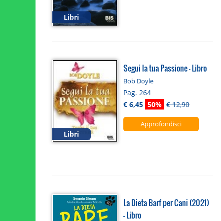
Libri
Segui la tua Passione - Libro
Bob Doyle
Pag. 264
€ 6,45
50%
€ 12,90
Approfondisci
Libri
La Dieta Barf per Cani (2021)
- Libro