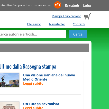
to altro. Scopri la tua area riservata:
Registrati
Entra
Riempi il tuo carrello
Chi siamo
Newsletter
Contatti
Ultime dalla Rassegna stampa
Una visione iraniana del nuovo
Medio Oriente
Leggi subito
Un’Europa sovranista
Leggi subito