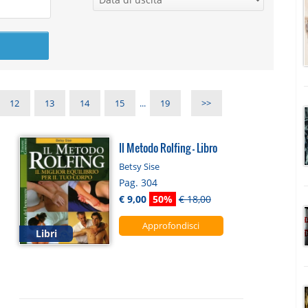
12
13
14
15
...
19
>>
Il Metodo Rolfing - Libro
Betsy Sise
Pag. 304
€ 9,00
50%
€ 18,00
Approfondisci
Libri