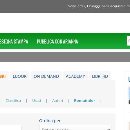
Newsletter, Omaggi, Area acquisti e mol
SSEGNA STAMPA
PUBBLICA CON ARIANNA
BRI
EBOOK
ON DEMAND
ACADEMY
LIBRI 4D
Classifica
Usati
Autori
Remainder
Ordina per