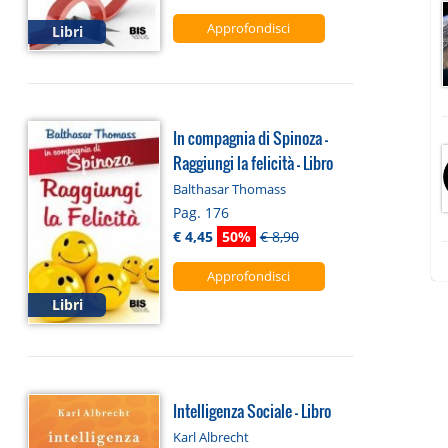
Approfondisci
Libri
In compagnia di Spinoza -
Raggiungi la felicità - Libro
Balthasar Thomass
Pag. 176
€ 4,45
50%
€ 8,90
Approfondisci
Libri
Intelligenza Sociale - Libro
Karl Albrecht