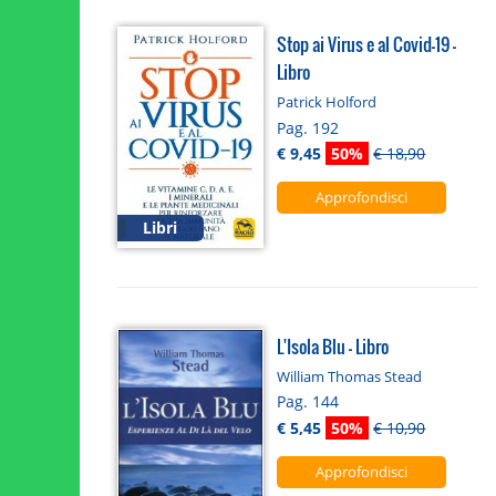
Stop ai Virus e al Covid-19 -
Libro
Patrick Holford
Pag. 192
€ 9,45
50%
€ 18,90
Approfondisci
Libri
L'Isola Blu - Libro
William Thomas Stead
Pag. 144
€ 5,45
50%
€ 10,90
Approfondisci