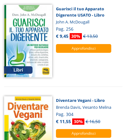
Guarisci il tuo Apparato
Digerente USATO - Libro
John A. McDougall
Pag. 256
€ 9,45
30%
€ 13,50
Approfondisci
Libri
Diventare Vegani - Libro
,
Brenda Davis
Vesanto Melina
Pag. 304
€ 11,55
30%
€ 16,50
Approfondisci