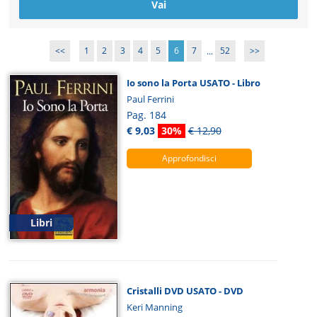
<<
1
2
3
4
5
6
7
...
52
>>
Io sono la Porta USATO - Libro
Paul Ferrini
Pag. 184
€ 9,03
30%
€ 12,90
Approfondisci
Libri
Cristalli DVD USATO - DVD
Keri Manning