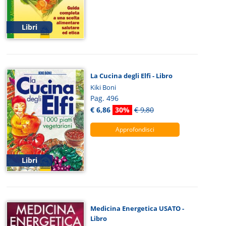
Libri
La Cucina degli Elfi - Libro
Kiki Boni
Pag. 496
€ 6,86
30%
€ 9,80
Approfondisci
Libri
Medicina Energetica USATO -
Libro