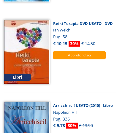
Reiki Terapia DVD USATO - DVD
Ian Welch
Pag. 58
€ 10,15
30%
€ 14,50
Approfondisci
Libri
Arricchisci! USATO (2010) - Libro
Napoleon Hill
Pag. 336
€ 9,73
30%
€ 13,90