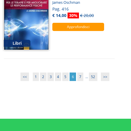
James Oschman
Pag. 416
€ 14,00
30%
€ 20,00
Approfondisci
Libri
<<
1
2
3
4
5
6
7
...
52
>>