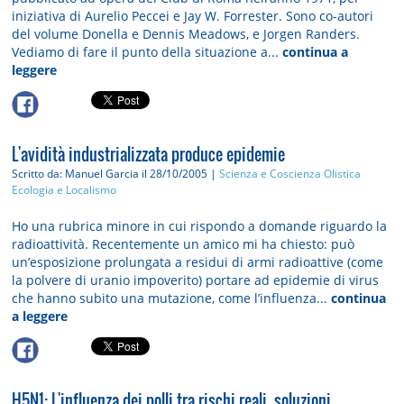
iniziativa di Aurelio Peccei e Jay W. Forrester. Sono co-autori
del volume Donella e Dennis Meadows, e Jorgen Randers.
Vediamo di fare il punto della situazione a...
continua a
leggere
L'avidità industrializzata produce epidemie
Scritto da: Manuel Garcia
il 28/10/2005 |
Scienza e Coscienza Olistica
Ecologia e Localismo
Ho una rubrica minore in cui rispondo a domande riguardo la
radioattività. Recentemente un amico mi ha chiesto: può
un’esposizione prolungata a residui di armi radioattive (come
la polvere di uranio impoverito) portare ad epidemie di virus
che hanno subito una mutazione, come l’influenza...
continua
a leggere
H5N1: L'influenza dei polli tra rischi reali, soluzioni