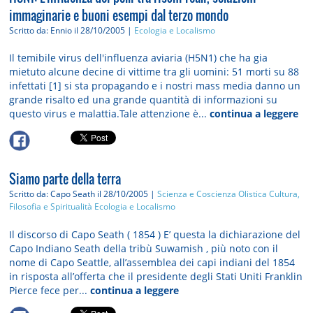
immaginarie e buoni esempi dal terzo mondo
Scritto da: Ennio
il 28/10/2005 |
Ecologia e Localismo
Il temibile virus dell'influenza aviaria (H5N1) che ha gia
mietuto alcune decine di vittime tra gli uomini: 51 morti su 88
infettati [1] si sta propagando e i nostri mass media danno un
grande risalto ed una grande quantità di informazioni su
questo virus e malattia.Tale attenzione è...
continua a leggere
Siamo parte della terra
Scritto da: Capo Seath
il 28/10/2005 |
Scienza e Coscienza Olistica
Cultura,
Filosofia e Spiritualità
Ecologia e Localismo
Il discorso di Capo Seath ( 1854 ) E’ questa la dichiarazione del
Capo Indiano Seath della tribù Suwamish , più noto con il
nome di Capo Seattle, all’assemblea dei capi indiani del 1854
in risposta all’offerta che il presidente degli Stati Uniti Franklin
Pierce fece per...
continua a leggere