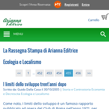
Scopri l'Area Riservata:
Registrati
Entra
Carrello
MENU
La Rassegna Stampa di Arianna Editrice
Ecologia e Localismo
<<
1
...
452
453
454
455
456
>>
I limiti dello sviluppo trent'anni dopo
Scritto da: Guido Dalla Casa
il 30/10/2005 |
Storia e Controstoria
Economia
e Decrescita
Ecologia e Localismo
Come noto, I limiti dello sviluppo è un famoso rapporto
pubblicato ad opera del Club di Roma nell’anno 1971, per