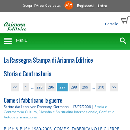
Scopri l'Area Riservata:
Registrati
Entra
Carrello
MENU
La Rassegna Stampa di Arianna Editrice
Storia e Controstoria
<<
1
...
295
296
297
298
299
...
310
>>
Come si fabbricano le guerre
Scritto da: Leoni von Dohnanyi Germana
il 17/07/2006 |
Storia e
Controstoria
Cultura, Filosofia e Spiritualità
Internazionale, Conflitti e
Autodeterminazione
BUSH & BUSH 1980-2006. COME SI FABBRICANO LE GUERRE