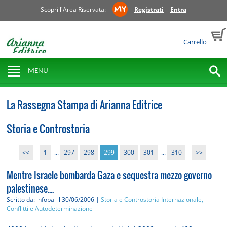
Scopri l'Area Riservata:
Registrati
Entra
Carrello
MENU
La Rassegna Stampa di Arianna Editrice
Storia e Controstoria
<<
1
...
297
298
299
300
301
...
310
>>
Mentre Israele bombarda Gaza e sequestra mezzo governo
palestinese....
Scritto da: infopal
il 30/06/2006 |
Storia e Controstoria
Internazionale,
Conflitti e Autodeterminazione