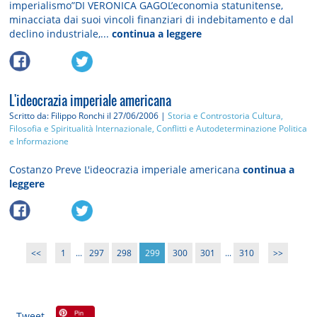
imperialismo”DI VERONICA GAGOL’economia statunitense,
minacciata dai suoi vincoli finanziari di indebitamento e dal
declino industriale,...
continua a leggere
L'ideocrazia imperiale americana
Scritto da: Filippo Ronchi
il 27/06/2006 |
Storia e Controstoria
Cultura,
Filosofia e Spiritualità
Internazionale, Conflitti e Autodeterminazione
Politica
e Informazione
Costanzo Preve L'ideocrazia imperiale americana
continua a
leggere
<<
1
...
297
298
299
300
301
...
310
>>
Tweet