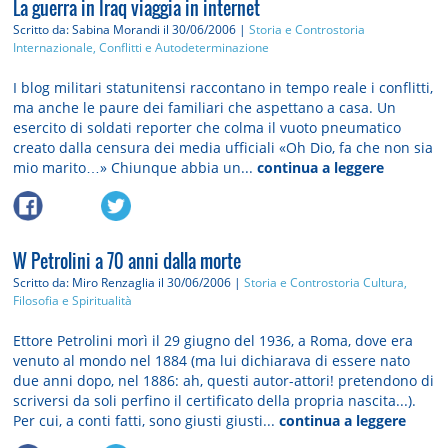
La guerra in Iraq viaggia in internet
Scritto da: Sabina Morandi
il 30/06/2006 |
Storia e Controstoria
Internazionale, Conflitti e Autodeterminazione
I blog militari statunitensi raccontano in tempo reale i conflitti,
ma anche le paure dei familiari che aspettano a casa. Un
esercito di soldati reporter che colma il vuoto pneumatico
creato dalla censura dei media ufficiali «Oh Dio, fa che non sia
mio marito…» Chiunque abbia un...
continua a leggere
W Petrolini a 70 anni dalla morte
Scritto da: Miro Renzaglia
il 30/06/2006 |
Storia e Controstoria
Cultura,
Filosofia e Spiritualità
Ettore Petrolini morì il 29 giugno del 1936, a Roma, dove era
venuto al mondo nel 1884 (ma lui dichiarava di essere nato
due anni dopo, nel 1886: ah, questi autor-attori! pretendono di
scriversi da soli perfino il certificato della propria nascita...).
Per cui, a conti fatti, sono giusti giusti...
continua a leggere