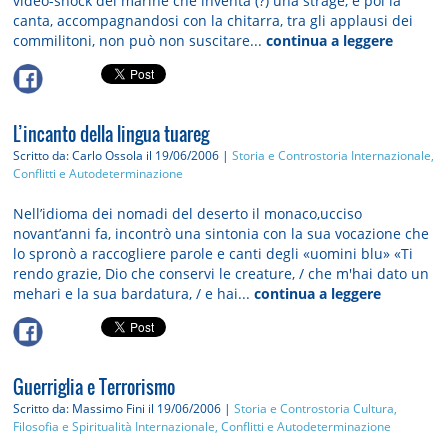
video-shock del marine che inventa (?) una strage, e poi la
canta, accompagnandosi con la chitarra, tra gli applausi dei
commilitoni, non può non suscitare...
continua a leggere
L’incanto della lingua tuareg
Scritto da: Carlo Ossola
il 19/06/2006 |
Storia e Controstoria
Internazionale,
Conflitti e Autodeterminazione
Nell’idioma dei nomadi del deserto il monaco,ucciso
novant’anni fa, incontrò una sintonia con la sua vocazione che
lo spronò a raccogliere parole e canti degli «uomini blu» «Ti
rendo grazie, Dio che conservi le creature, / che m'hai dato un
mehari e la sua bardatura, / e hai...
continua a leggere
Guerriglia e Terrorismo
Scritto da: Massimo Fini
il 19/06/2006 |
Storia e Controstoria
Cultura,
Filosofia e Spiritualità
Internazionale, Conflitti e Autodeterminazione