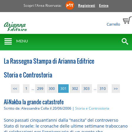
Scopri l'Area Riservata:
Registrati
Entra
Carrello
MENU
La Rassegna Stampa di Arianna Editrice
Storia e Controstoria
<<
1
...
299
300
301
302
303
...
310
>>
Al-Nakba la grande catastrofe
Scritto da: Alessandra Colla
il 20/06/2006 |
Storia e Controstoria
Sono passati cinquant’anni dalla “nascita” del controverso
Stato di Israele: le cronache delle ultime settimane traboccano
di celebrazioni per l’anniversario di un evento che