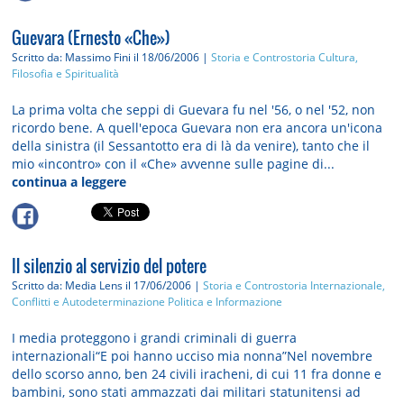
Guevara (Ernesto «Che»)
Scritto da: Massimo Fini
il 18/06/2006 |
Storia e Controstoria
Cultura,
Filosofia e Spiritualità
La prima volta che seppi di Guevara fu nel '56, o nel '52, non
ricordo bene. A quell'epoca Guevara non era ancora un'icona
della sinistra (il Sessantotto era di là da venire), tanto che il
mio «incontro» con il «Che» avvenne sulle pagine di...
continua a leggere
Il silenzio al servizio del potere
Scritto da: Media Lens
il 17/06/2006 |
Storia e Controstoria
Internazionale,
Conflitti e Autodeterminazione
Politica e Informazione
I media proteggono i grandi criminali di guerra
internazionali“E poi hanno ucciso mia nonna”Nel novembre
dello scorso anno, ben 24 civili iracheni, di cui 11 fra donne e
bambini, sono stati ammazzati dai militari statunitensi ad