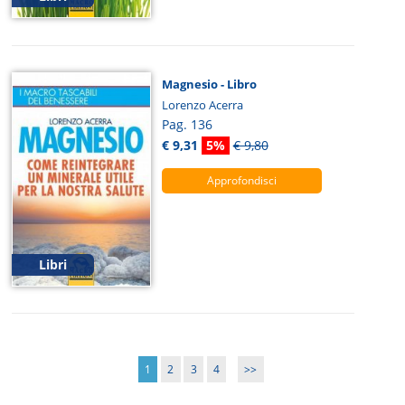
Magnesio - Libro
Lorenzo Acerra
Pag. 136
€ 9,31
5%
€ 9,80
Approfondisci
Libri
1
2
3
4
>>