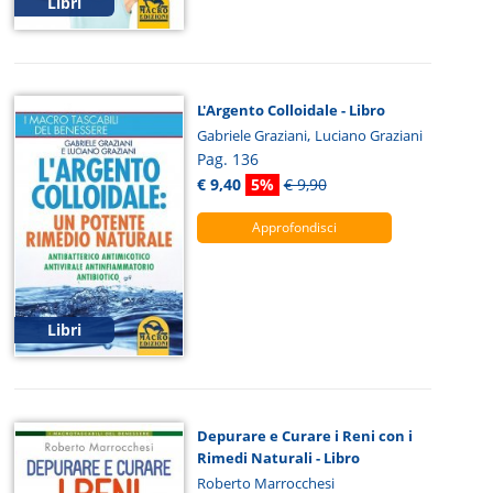
Libri
L'Argento Colloidale - Libro
,
Gabriele Graziani
Luciano Graziani
Pag. 136
€ 9,40
5%
€ 9,90
Approfondisci
Libri
Depurare e Curare i Reni con i
Rimedi Naturali - Libro
Roberto Marrocchesi