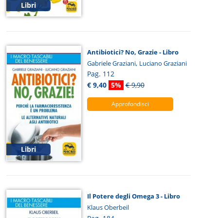
Libri
Antibiotici? No, Grazie - Libro
,
Gabriele Graziani
Luciano Graziani
Pag. 112
€ 9,40
5%
€ 9,90
Approfondisci
Libri
Il Potere degli Omega 3 - Libro
Klaus Oberbeil