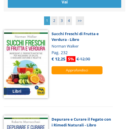
1
2
3
4
>>
Succhi Freschi di Frutta e
Verdura - Libro
Norman Walker
Pag. 232
€ 12,25
5%
€ 12,90
Approfondisci
Libri
Depurare e Curare il Fegato con
i Rimedi Naturali - Libro