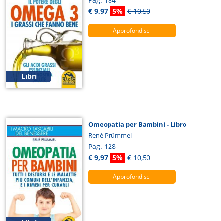
Pag. 184
€ 9,97
5%
€ 10,50
Approfondisci
Libri
Omeopatia per Bambini - Libro
René Prümmel
Pag. 128
€ 9,97
5%
€ 10,50
Approfondisci