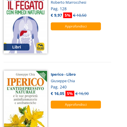
Roberto Marrocchesi
Pag. 128
€ 9,97
5%
€ 10,50
Approfondisci
Libri
Iperico - Libro
Giuseppe Chia
Pag. 240
€ 16,05
5%
€ 16,90
Approfondisci