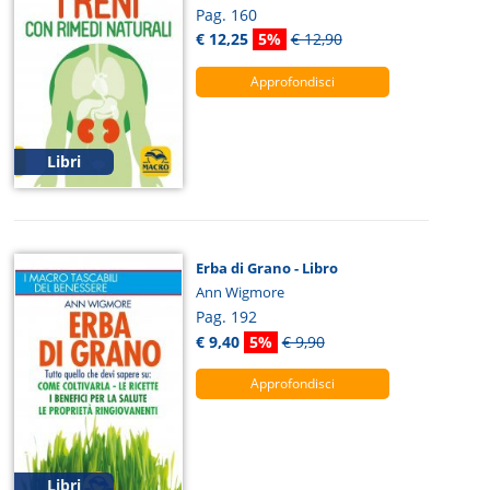
Pag. 160
€ 12,25
5%
€ 12,90
Approfondisci
Libri
Erba di Grano - Libro
Ann Wigmore
Pag. 192
€ 9,40
5%
€ 9,90
Approfondisci
Libri