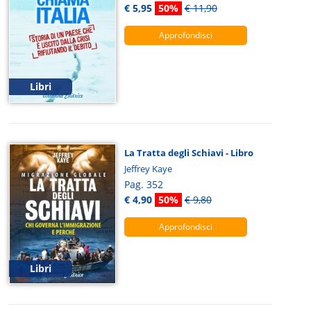
€ 5,95
50%
€ 11,90
Approfondisci
Libri
La Tratta degli Schiavi - Libro
Jeffrey Kaye
Pag. 352
€ 4,90
50%
€ 9,80
Approfondisci
Libri