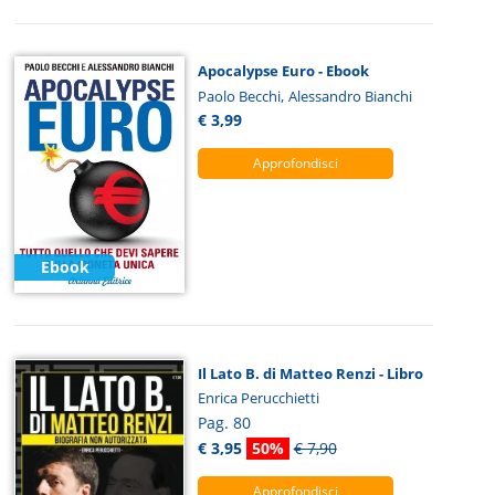
Apocalypse Euro - Ebook
,
Paolo Becchi
Alessandro Bianchi
€ 3,99
Approfondisci
Ebook
Il Lato B. di Matteo Renzi - Libro
Enrica Perucchietti
Pag. 80
€ 3,95
50%
€ 7,90
Approfondisci