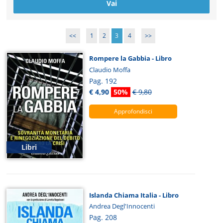
<<
1
2
3
4
>>
Rompere la Gabbia - Libro
Claudio Moffa
Pag. 192
€ 4,90
50%
€ 9,80
Approfondisci
Libri
Islanda Chiama Italia - Libro
Andrea Degl'Innocenti
Pag. 208