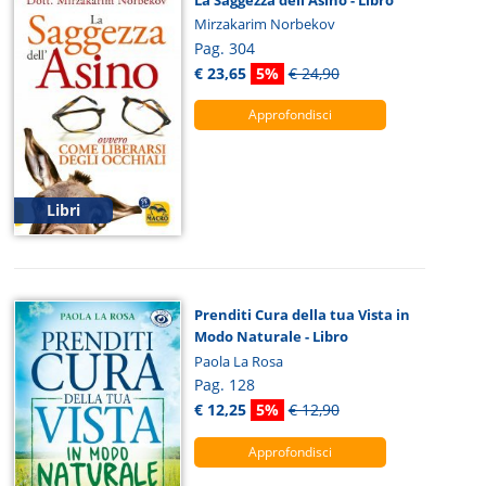
Mirzakarim Norbekov
Pag. 304
€ 23,65
5%
€ 24,90
Approfondisci
Libri
Prenditi Cura della tua Vista in
Modo Naturale - Libro
Paola La Rosa
Pag. 128
€ 12,25
5%
€ 12,90
Approfondisci