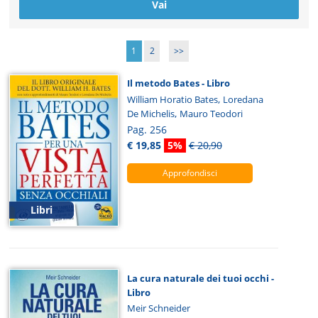
1
2
>>
Il metodo Bates - Libro
,
William Horatio Bates
Loredana
,
De Michelis
Mauro Teodori
Pag. 256
€ 19,85
5%
€ 20,90
Approfondisci
Libri
La cura naturale dei tuoi occhi -
Libro
Meir Schneider