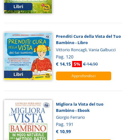
Libri
Prenditi Cura della Vista del Tuo
Bambino - Libro
,
Vittorio Roncagli
Vania Galbucci
Pag. 120
€ 14,15
5%
€ 14,90
Libri
Approfondisci
Migliora la Vista del tuo
Bambino - Ebook
Giorgio Ferrario
Pag. 191
€ 10,99