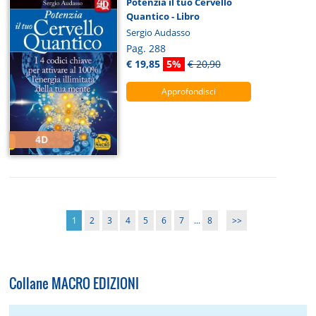
Potenzia il tuo Cervello
Quantico - Libro
Sergio Audasso
Pag. 288
€ 19,85
5%
€ 20,90
Approfondisci
4D
1
2
3
4
5
6
7
...
8
>>
Collane MACRO EDIZIONI