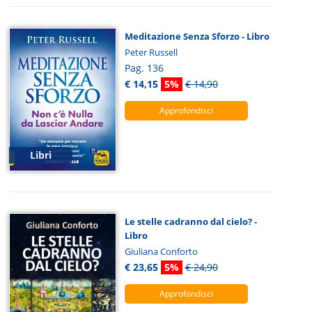
Meditazione Senza Sforzo - Libro
Peter Russell
Pag. 136
€ 14,15
5%
€ 14,90
Approfondisci
Libri
Le stelle cadranno dal cielo? -
Libro
Giuliana Conforto
€ 23,65
5%
€ 24,90
Approfondisci