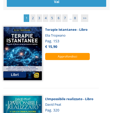
1
2
3
4
5
6
7
...
8
>>
Terapie Istantanee - Libro
Elia Tropeano
Pag. 153
€ 15,90
Approfondisci
Libri
L'Impossibile realizzato - Libro
David Peat
Pag. 320