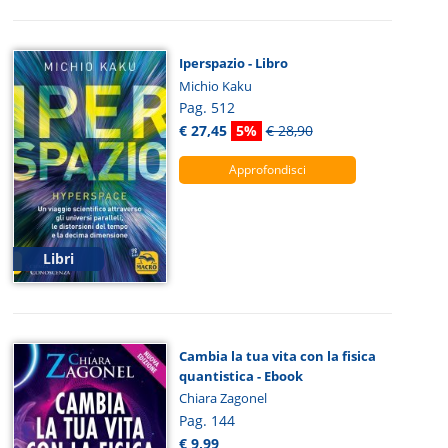
Iperspazio - Libro
Michio Kaku
Pag. 512
€ 27,45
5%
€ 28,90
Approfondisci
Libri
Cambia la tua vita con la fisica
quantistica - Ebook
Chiara Zagonel
Pag. 144
€ 9,99