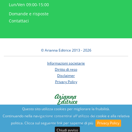
Lun/Ven 09:00-15:00
Domande e risposte
Contattaci
© Arianna Editrice 2013 - 2026
Informazioni societarie
Diritto di reso
Disclaimer
Privacy Policy
Questo sito utilizza cookies per migliorare la fruibilità.
Continuando nella navigazione consentirai all'utilizzo dei cookie e alla relativa
Benessere e conoscenza dal 1987
politica. Clicca sul seguente link per saperne di più
Privacy Policy
Sviluppato da
Nimaia
Chiudi avviso