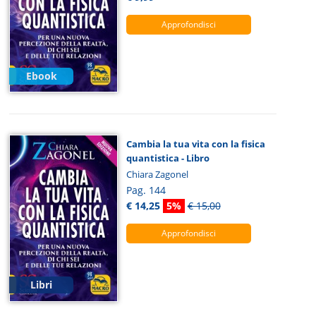
Approfondisci
Ebook
Cambia la tua vita con la fisica
quantistica - Libro
Chiara Zagonel
Pag. 144
€ 14,25
5%
€ 15,00
Approfondisci
Libri