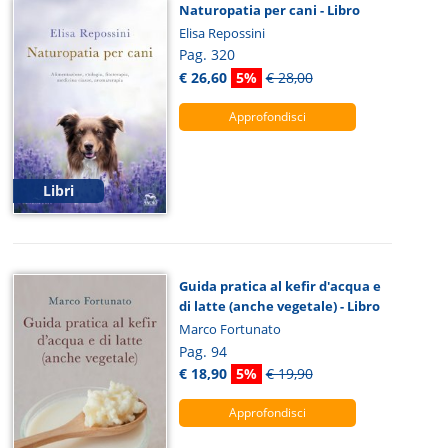
Naturopatia per cani - Libro
Elisa Repossini
Pag. 320
€ 26,60
5%
€ 28,00
Approfondisci
Libri
Guida pratica al kefir d'acqua e
di latte (anche vegetale) - Libro
Marco Fortunato
Pag. 94
€ 18,90
5%
€ 19,90
Approfondisci