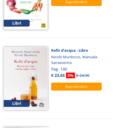
Approfondisci
Libri
Kefir d’acqua - Libro
,
Nicolò Murdocco
Manuela
Sanseverino
Pag. 140
€ 23,65
5%
€ 24,90
Approfondisci
Libri