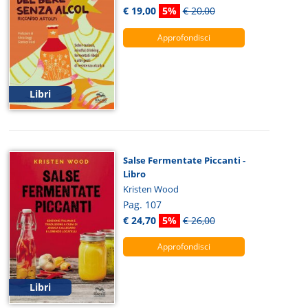
€ 19,00
5%
€ 20,00
Approfondisci
Libri
Salse Fermentate Piccanti -
Libro
Kristen Wood
Pag. 107
€ 24,70
5%
€ 26,00
Approfondisci
Libri