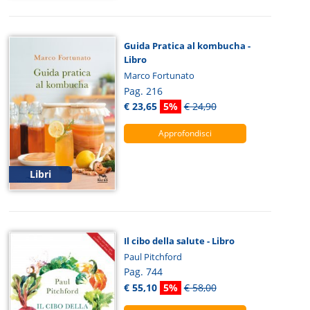
Guida Pratica al kombucha -
Libro
Marco Fortunato
Pag. 216
€ 23,65
5%
€ 24,90
Approfondisci
Libri
Il cibo della salute - Libro
Paul Pitchford
Pag. 744
€ 55,10
5%
€ 58,00