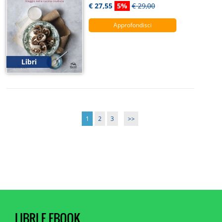
€ 27,55
5%
€ 29,00
Approfondisci
Libri
1
2
3
>>
LIBRI E EBOOK