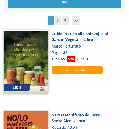
1
2
3
>>
Guida Pratica allo Shiokoji e ai
Garum Vegetali - Libro
Marco Fortunato
Pag. 146
€ 23,65
5%
€ 24,90
Approfondisci
Libri
NO/LO Manifesto del Bere
Senza Alcol - Libro
Riccardo Astolfi