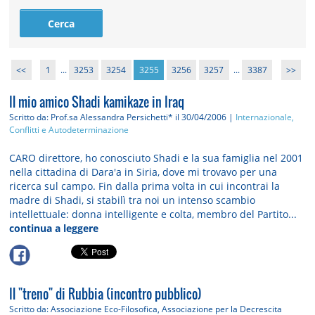
<<
1
...
3253
3254
3255
3256
3257
...
3387
>>
Il mio amico Shadi kamikaze in Iraq
Scritto da: Prof.sa Alessandra Persichetti*
il 30/04/2006 |
Internazionale,
Conflitti e Autodeterminazione
CARO direttore, ho conosciuto Shadi e la sua famiglia nel 2001
nella cittadina di Dara'a in Siria, dove mi trovavo per una
ricerca sul campo. Fin dalla prima volta in cui incontrai la
madre di Shadi, si stabilì tra noi un intenso scambio
intellettuale: donna intelligente e colta, membro del Partito...
continua a leggere
Il "treno" di Rubbia (incontro pubblico)
Scritto da: Associazione Eco-Filosofica, Associazione per la Decrescita