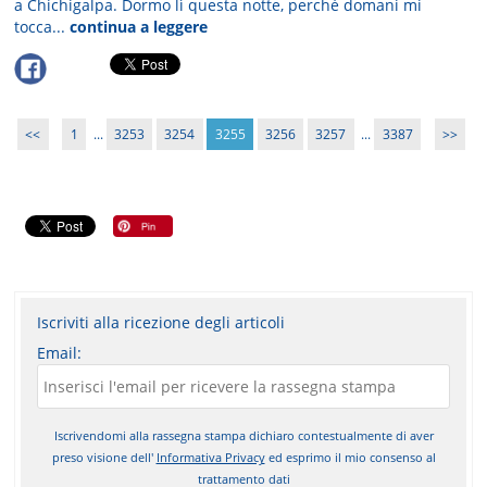
a Chichigalpa. Dormo lì questa notte, perché domani mi
tocca...
continua a leggere
<<
1
...
3253
3254
3255
3256
3257
...
3387
>>
Iscriviti alla ricezione degli articoli
Email:
Iscrivendomi alla rassegna stampa dichiaro contestualmente di aver
preso visione dell'
Informativa Privacy
ed esprimo il mio consenso al
trattamento dati