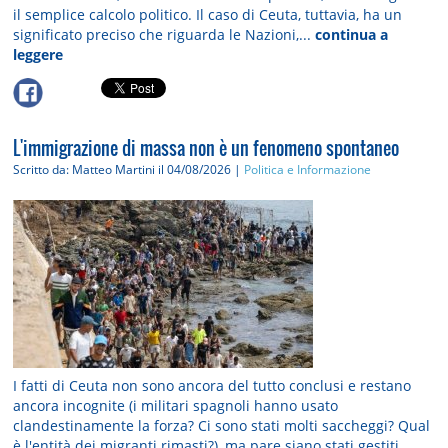
il semplice calcolo politico. Il caso di Ceuta, tuttavia, ha un
significato preciso che riguarda le Nazioni,...
continua a
leggere
L'immigrazione di massa non è un fenomeno spontaneo
Scritto da: Matteo Martini
il 04/08/2026 |
Politica e Informazione
I fatti di Ceuta non sono ancora del tutto conclusi e restano
ancora incognite (i militari spagnoli hanno usato
clandestinamente la forza? Ci sono stati molti saccheggi? Qual
è l'entità dei migranti rimasti?), ma pare siano stati gestiti