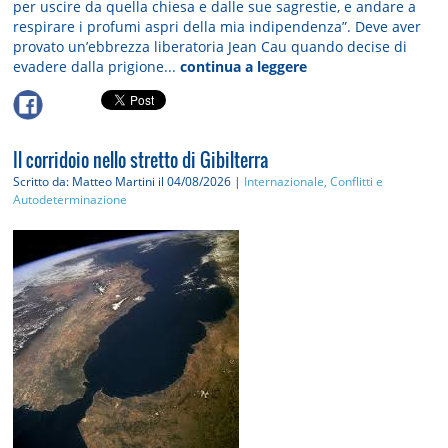
per uscire da quella chiesa e dalle sue sagrestie, e andare a
respirare i profumi aspri della mia indipendenza”. Deve aver
provato un’ebbrezza liberatoria Jean Cau quando decise di
evadere dalla prigione...
continua a leggere
Il corridoio nello stretto di Gibilterra
Scritto da: Matteo Martini
il 04/08/2026 |
Internazionale, Conflitti e
Autodeterminazione