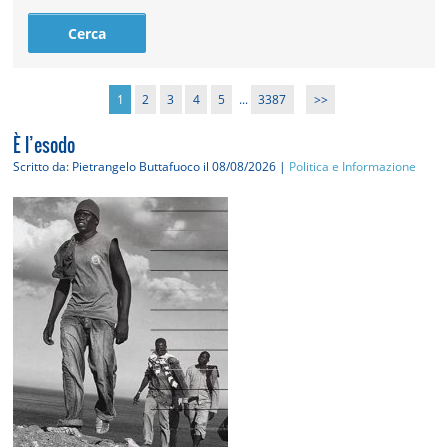
1
2
3
4
5
...
3387
>>
È l’esodo
Scritto da: Pietrangelo Buttafuoco
il 08/08/2026 |
Politica e Informazione