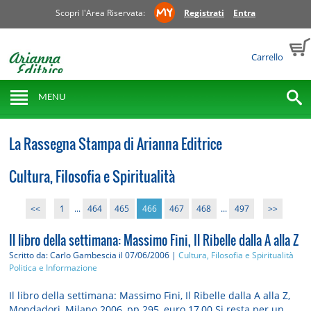
Scopri l'Area Riservata:
Registrati
Entra
Carrello
MENU
La Rassegna Stampa di Arianna Editrice
Cultura, Filosofia e Spiritualità
<<
1
...
464
465
466
467
468
...
497
>>
Il libro della settimana: Massimo Fini, Il Ribelle dalla A alla Z
Scritto da: Carlo Gambescia
il 07/06/2006 |
Cultura, Filosofia e Spiritualità
Politica e Informazione
Il libro della settimana: Massimo Fini, Il Ribelle dalla A alla Z,
Mondadori, Milano 2006, pp.295, euro 17,00 Si resta per un