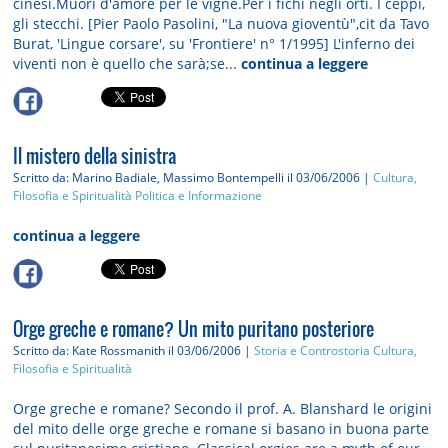
cinesi.Muori d'amore per le vigne.Per i fichi negli orti. I ceppi,
gli stecchi. [Pier Paolo Pasolini, "La nuova gioventù",cit da Tavo
Burat, 'Lingue corsare', su 'Frontiere' n° 1/1995] L'inferno dei
viventi non è quello che sarà;se...
continua a leggere
Il mistero della sinistra
Scritto da: Marino Badiale, Massimo Bontempelli
il 03/06/2006 |
Cultura,
Filosofia e Spiritualità
Politica e Informazione
continua a leggere
Orge greche e romane? Un mito puritano posteriore
Scritto da: Kate Rossmanith
il 03/06/2006 |
Storia e Controstoria
Cultura,
Filosofia e Spiritualità
Orge greche e romane? Secondo il prof. A. Blanshard le origini
del mito delle orge greche e romane si basano in buona parte