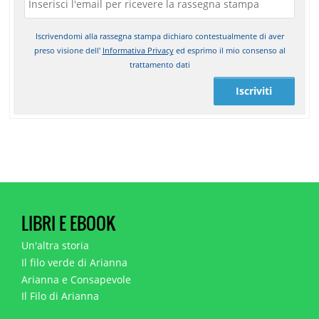
Iscrivendomi alla rassegna stampa dichiaro contestualmente di aver
preso visione dell'
Informativa Privacy
ed esprimo il mio consenso al
trattamento dati
Iscriviti
LIBRI E EBOOK
Un'altra storia
Il filo verde di Arianna
Arianna e Consapevole
Il Filo di Arianna