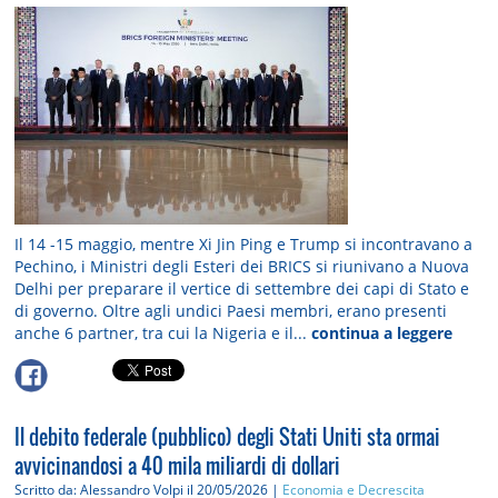
Il 14 -15 maggio, mentre Xi Jin Ping e Trump si incontravano a
Pechino, i Ministri degli Esteri dei BRICS si riunivano a Nuova
Delhi per preparare il vertice di settembre dei capi di Stato e
di governo. Oltre agli undici Paesi membri, erano presenti
anche 6 partner, tra cui la Nigeria e il...
continua a leggere
Il debito federale (pubblico) degli Stati Uniti sta ormai
avvicinandosi a 40 mila miliardi di dollari
Scritto da: Alessandro Volpi
il 20/05/2026 |
Economia e Decrescita