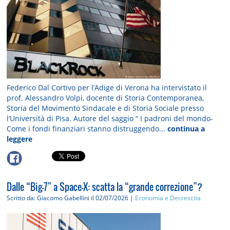
Federico Dal Cortivo per l’Adige di Verona ha intervistato il
prof. Alessandro Volpi, docente di Storia Contemporanea,
Storia del Movimento Sindacale e di Storia Sociale presso
l’Università di Pisa. Autore del saggio “ I padroni del mondo-
Come i fondi finanziari stanno distruggendo...
continua a
leggere
Dalle “Big-7” a Space-X: scatta la “grande correzione”?
Scritto da: Giacomo Gabellini
il 02/07/2026 |
Economia e Decrescita