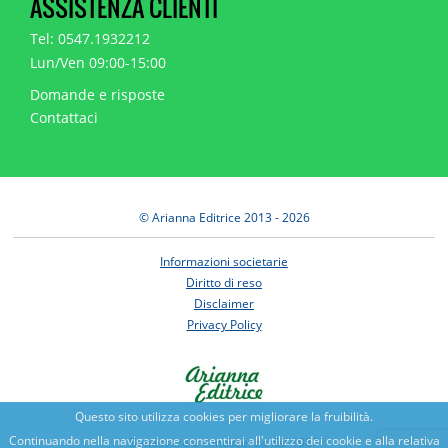
ASSISTENZA CLIENTI
Tel: 0547.1932212
Lun/Ven 09:00-15:00
Domande e risposte
Contattaci
© Arianna Editrice 2013 - 2026
Informazioni societarie
Diritto di reso
Disclaimer
Privacy Policy
Questo sito utilizza cookies per migliorare la fruibilità.
Continuando nella navigazione consentirai all'utilizzo dei cookie e alla relativa
Benessere e conoscenza dal 1987