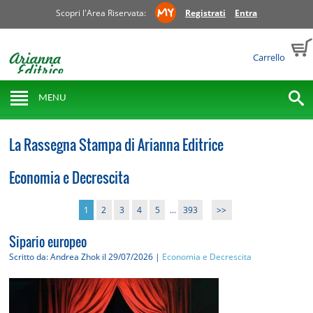
Scopri l'Area Riservata:
Registrati
Entra
Carrello
MENU
La Rassegna Stampa di Arianna Editrice
Economia e Decrescita
1
2
3
4
5
...
393
>>
Sipario europeo
Scritto da: Andrea Zhok
il 29/07/2026 |
Economia e Decrescita