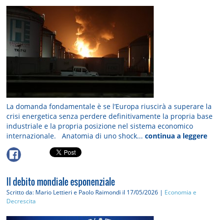
La domanda fondamentale è se l’Europa riuscirà a superare la
crisi energetica senza perdere definitivamente la propria base
industriale e la propria posizione nel sistema economico
internazionale. Anatomia di uno shock...
continua a leggere
Il debito mondiale esponenziale
Scritto da: Mario Lettieri e Paolo Raimondi
il 17/05/2026 |
Economia e
Decrescita