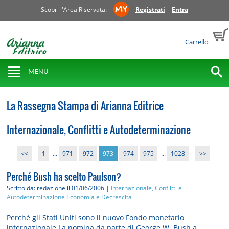
Scopri l'Area Riservata:
Registrati
Entra
Carrello
MENU
La Rassegna Stampa di Arianna Editrice
Internazionale, Conflitti e Autodeterminazione
<<
1
...
971
972
973
974
975
...
1028
>>
Perché Bush ha scelto Paulson?
Scritto da: redazione
il 01/06/2006 |
Internazionale, Conflitti e
Autodeterminazione
Economia e Decrescita
Perché gli Stati Uniti sono il nuovo Fondo monetario
internazionale La nomina da parte di George W. Bush a