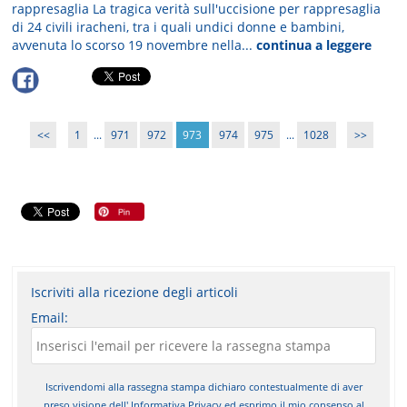
rappresaglia La tragica verità sull'uccisione per rappresaglia
di 24 civili iracheni, tra i quali undici donne e bambini,
avvenuta lo scorso 19 novembre nella...
continua a leggere
<<
1
...
971
972
973
974
975
...
1028
>>
Iscriviti alla ricezione degli articoli
Email:
Iscrivendomi alla rassegna stampa dichiaro contestualmente di aver
preso visione dell'
Informativa Privacy
ed esprimo il mio consenso al