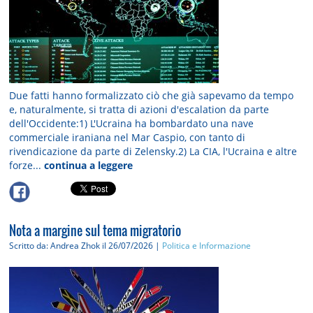
Due fatti hanno formalizzato ciò che già sapevamo da tempo
e, naturalmente, si tratta di azioni d'escalation da parte
dell'Occidente:1) L'Ucraina ha bombardato una nave
commerciale iraniana nel Mar Caspio, con tanto di
rivendicazione da parte di Zelensky.2) La CIA, l'Ucraina e altre
forze...
continua a leggere
Nota a margine sul tema migratorio
Scritto da: Andrea Zhok
il 26/07/2026 |
Politica e Informazione