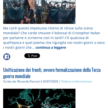
Ma cos’è questo impetuoso ritorno di Ulisse sulla scena
mondiale? Che corde smuove il kolossal di Cristopher Nolan
per parlarne e scriverne così in tanti? C’è qualcosa di
quell’epoca e quel poema che rigurgita nei nostri giorni o sono
i nostri giorni che...
continua a leggere
Unificazione dei fronti, ovvero formalizzazione della Terza
guerra mondiale
Scritto da: Riccardo Paccosi
il 26/07/2026 |
Politica e Informazione