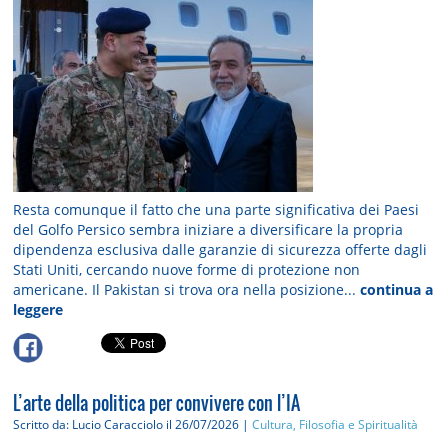
Resta comunque il fatto che una parte significativa dei Paesi
del Golfo Persico sembra iniziare a diversificare la propria
dipendenza esclusiva dalle garanzie di sicurezza offerte dagli
Stati Uniti, cercando nuove forme di protezione non
americane. Il Pakistan si trova ora nella posizione...
continua a
leggere
L’arte della politica per convivere con l’IA
Scritto da: Lucio Caracciolo
il 26/07/2026 |
Cultura, Filosofia e Spiritualità