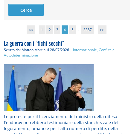
<<
1
2
3
4
5
...
3387
>>
La guerra con i "fichi secchi"
Scritto da: Matteo Martini
il 28/07/2026 |
Internazionale, Conflitti e
Autodeterminazione
Le proteste per il licenziamento del ministro della difesa
Feodorov potrebbero testimoniare della stanchezza e del
logoramento, umano e per l'alto numero di perdite, nella