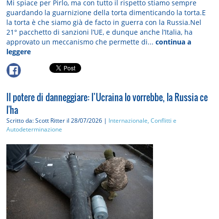
Mi spiace per Pirlo, ma con tutto il rispetto stiamo sempre
guardando la guarnizione della torta dimenticando la torta.E
la torta è che siamo già de facto in guerra con la Russia.Nel
21° pacchetto di sanzioni l’UE, e dunque anche l’Italia, ha
approvato un meccanismo che permette di...
continua a
leggere
Il potere di danneggiare: l’Ucraina lo vorrebbe, la Russia ce
l'ha
Scritto da: Scott Ritter
il 28/07/2026 |
Internazionale, Conflitti e
Autodeterminazione