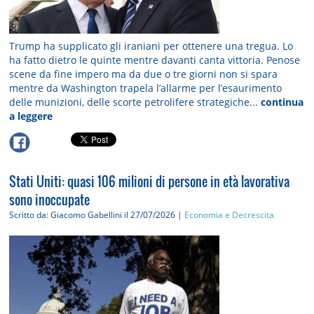
Trump ha supplicato gli iraniani per ottenere una tregua. Lo
ha fatto dietro le quinte mentre davanti canta vittoria. Penose
scene da fine impero ma da due o tre giorni non si spara
mentre da Washington trapela l’allarme per l’esaurimento
delle munizioni, delle scorte petrolifere strategiche...
continua
a leggere
Stati Uniti: quasi 106 milioni di persone in età lavorativa
sono inoccupate
Scritto da: Giacomo Gabellini
il 27/07/2026 |
Economia e Decrescita