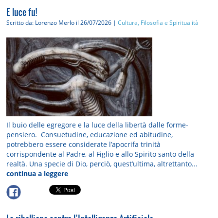
E luce fu!
Scritto da: Lorenzo Merlo
il 26/07/2026 |
Cultura, Filosofia e Spiritualità
Il buio delle egregore e la luce della libertà dalle forme-
pensiero. Consuetudine, educazione ed abitudine,
potrebbero essere considerate l’apocrifa trinità
corrispondente al Padre, al Figlio e allo Spirito santo della
realtà. Una specie di Dio, perciò, quest’ultima, altrettanto...
continua a leggere