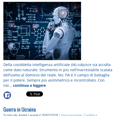
Della cosiddetta intelligenza artificiale (IA) colpisce sia accolta
come dato naturale. Strumento in più nell’inarrestabile scalata
dell’uomo al dominio del reale. No: l’IA è il campo di battaglia
per il potere. Sempre più asimmetrico e incontrollato. Con
noi...
continua a leggere
Guerra in Ucraina
Scritto da: André Larané
il 26/07/2026 |
Internazionale, Conflitti e