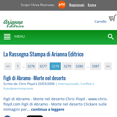
Scopri l'Area Riservata:
Registrati
Entra
Carrello
MENU
La Rassegna Stampa di Arianna Editrice
<<
1
...
3276
3277
3278
3279
3280
...
3387
>>
Figli di Abramo - Morte nel deserto
Scritto da: Chris Floyd
il 20/03/2006 |
Internazionale, Conflitti e
Autodeterminazione
Figli di Abramo - Morte nel deserto Chris Floyd - www.chris-
floyd.com Figli di Abramo - Morte nel deserto Clickare sulle
immagini per...
continua a leggere