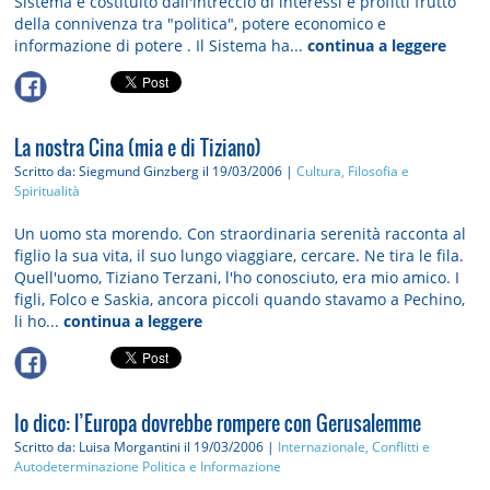
Sistema è costituito dall'intreccio di interessi e profitti frutto
della connivenza tra "politica", potere economico e
informazione di potere . Il Sistema ha...
continua a leggere
La nostra Cina (mia e di Tiziano)
Scritto da: Siegmund Ginzberg
il 19/03/2006 |
Cultura, Filosofia e
Spiritualità
Un uomo sta morendo. Con straordinaria serenità racconta al
figlio la sua vita, il suo lungo viaggiare, cercare. Ne tira le fila.
Quell'uomo, Tiziano Terzani, l'ho conosciuto, era mio amico. I
figli, Folco e Saskia, ancora piccoli quando stavamo a Pechino,
li ho...
continua a leggere
Io dico: l’Europa dovrebbe rompere con Gerusalemme
Scritto da: Luisa Morgantini
il 19/03/2006 |
Internazionale, Conflitti e
Autodeterminazione
Politica e Informazione