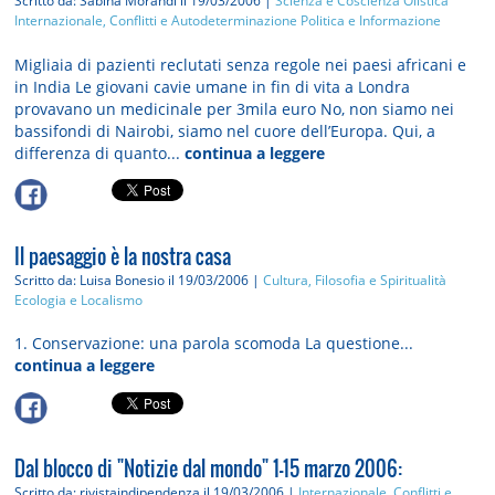
Scritto da: Sabina Morandi
il 19/03/2006 |
Scienza e Coscienza Olistica
Internazionale, Conflitti e Autodeterminazione
Politica e Informazione
Migliaia di pazienti reclutati senza regole nei paesi africani e
in India Le giovani cavie umane in fin di vita a Londra
provavano un medicinale per 3mila euro No, non siamo nei
bassifondi di Nairobi, siamo nel cuore dell’Europa. Qui, a
differenza di quanto...
continua a leggere
Il paesaggio è la nostra casa
Scritto da: Luisa Bonesio
il 19/03/2006 |
Cultura, Filosofia e Spiritualità
Ecologia e Localismo
1. Conservazione: una parola scomoda La questione...
continua a leggere
Dal blocco di "Notizie dal mondo" 1-15 marzo 2006:
Scritto da: rivistaindipendenza
il 19/03/2006 |
Internazionale, Conflitti e