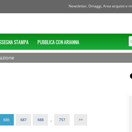
Newsletter, Omaggi, Area acquisti e mol
SSEGNA STAMPA
PUBBLICA CON ARIANNA
mazione
686
687
688
...
757
>>