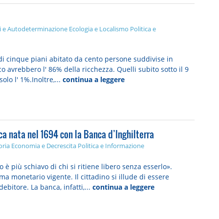
tti e Autodeterminazione
Ecologia e Localismo
Politica e
di cinque piani abitato da cento persone suddivise in
ico avrebbero l' 86% della ricchezza. Quelli subito sotto il 9
olo l' 1%.Inoltre,...
continua a leggere
ca nata nel 1694 con la Banca d’Inghilterra
oria
Economia e Decrescita
Politica e Informazione
 più schiavo di chi si ritiene libero senza esserlo».
a monetario vigente. Il cittadino si illude di essere
ebitore. La banca, infatti,...
continua a leggere