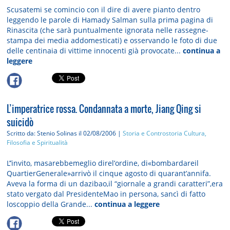
Scusatemi se comincio con il dire di avere pianto dentro
leggendo le parole di Hamady Salman sulla prima pagina di
Rinascita (che sarà puntualmente ignorata nelle rassegne-
stampa dei media addomesticati) e osservando le foto di due
delle centinaia di vittime innocenti già provocate...
continua a
leggere
L’imperatrice rossa. Condannata a morte, Jiang Qing si
suicidò
Scritto da: Stenio Solinas
il 02/08/2006 |
Storia e Controstoria
Cultura,
Filosofia e Spiritualità
L’’invito, masarebbemeglio direl’ordine, di«bombardareil
QuartierGenerale»arrivò il cinque agosto di quarant’annifa.
Aveva la forma di un dazibao,il “giornale a grandi caratteri”,era
stato vergato dal PresidenteMao in persona, sancì di fatto
loscoppio della Grande...
continua a leggere