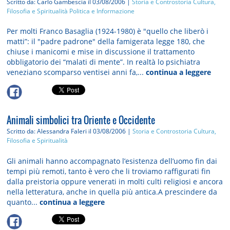
Scritto da: Carlo Gambescia
il 03/08/2006 |
Storia e Controstoria
Cultura,
Filosofia e Spiritualità
Politica e Informazione
Per molti Franco Basaglia (1924-1980) è "quello che liberò i
matti”: il "padre padrone" della famigerata legge 180, che
chiuse i manicomi e mise in discussione il trattamento
obbligatorio dei “malati di mente”. In realtà lo psichiatra
veneziano scomparso ventisei anni fa,...
continua a leggere
Animali simbolici tra Oriente e Occidente
Scritto da: Alessandra Faleri
il 03/08/2006 |
Storia e Controstoria
Cultura,
Filosofia e Spiritualità
Gli animali hanno accompagnato l’esistenza dell’uomo fin dai
tempi più remoti, tanto è vero che li troviamo raffigurati fin
dalla preistoria oppure venerati in molti culti religiosi e ancora
nella letteratura, anche in quella più antica.A prescindere da
quanto...
continua a leggere