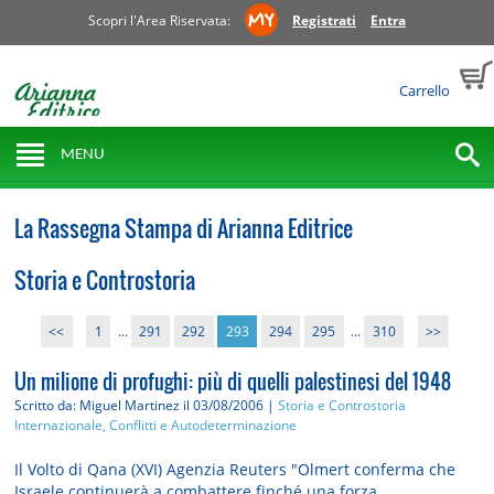
Scopri l'Area Riservata:
Registrati
Entra
Carrello
MENU
La Rassegna Stampa di Arianna Editrice
Storia e Controstoria
<<
1
...
291
292
293
294
295
...
310
>>
Un milione di profughi: più di quelli palestinesi del 1948
Scritto da: Miguel Martinez
il 03/08/2006 |
Storia e Controstoria
Internazionale, Conflitti e Autodeterminazione
Il Volto di Qana (XVI) Agenzia Reuters "Olmert conferma che
Israele continuerà a combattere finché una forza