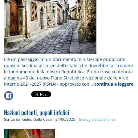
C’è un passaggio, in un documento ministeriale pubblicato
quasi in sordina all’inizio dell’estate, che dovrebbe far tremare
le fondamenta della nostra Repubblica. È una frase contenuta
a pagina 45 del nuovo Piano Strategico Nazionale delle Aree
Interne 2021-2027 (PSNAI), approvato con...
continua a leggere
Nazioni potenti, popoli infelici
Scritto da: Guido Dalla Casa
il 24/06/2025 |
Ecologia e Localismo