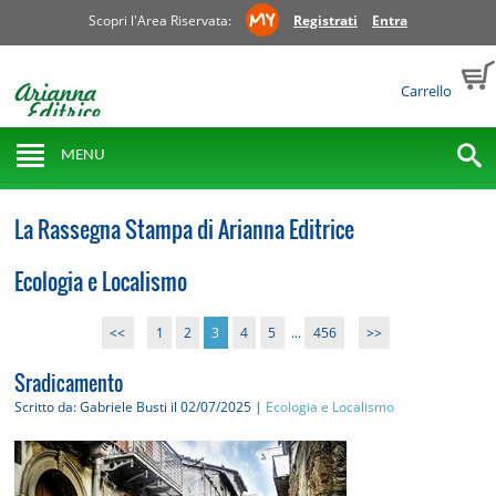
Scopri l'Area Riservata:
Registrati
Entra
Carrello
MENU
La Rassegna Stampa di Arianna Editrice
Ecologia e Localismo
<<
1
2
3
4
5
...
456
>>
Sradicamento
Scritto da: Gabriele Busti
il 02/07/2025 |
Ecologia e Localismo