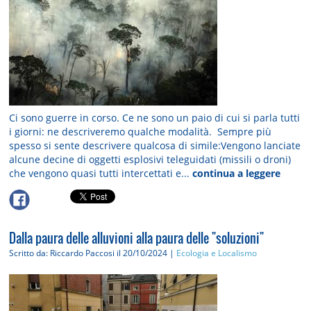
Ci sono guerre in corso. Ce ne sono un paio di cui si parla tutti
i giorni: ne descriveremo qualche modalità. Sempre più
spesso si sente descrivere qualcosa di simile:Vengono lanciate
alcune decine di oggetti esplosivi teleguidati (missili o droni)
che vengono quasi tutti intercettati e...
continua a leggere
Dalla paura delle alluvioni alla paura delle "soluzioni"
Scritto da: Riccardo Paccosi
il 20/10/2024 |
Ecologia e Localismo