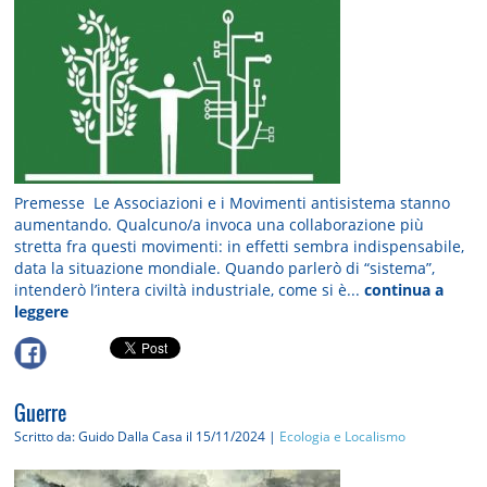
Premesse Le Associazioni e i Movimenti antisistema stanno
aumentando. Qualcuno/a invoca una collaborazione più
stretta fra questi movimenti: in effetti sembra indispensabile,
data la situazione mondiale. Quando parlerò di “sistema”,
intenderò l’intera civiltà industriale, come si è...
continua a
leggere
Guerre
Scritto da: Guido Dalla Casa
il 15/11/2024 |
Ecologia e Localismo