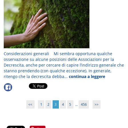
Considerazioni generali Mi sembra opportuna qualche
osservazione su alcune posizioni delle Associazioni per la
Decrescita, anche per cercare di capire l’indirizzo generale che
stanno prendendo (con qualche eccezione). In generale,
ritengo che la decrescita debba...
continua a leggere
<<
1
2
3
4
5
...
456
>>