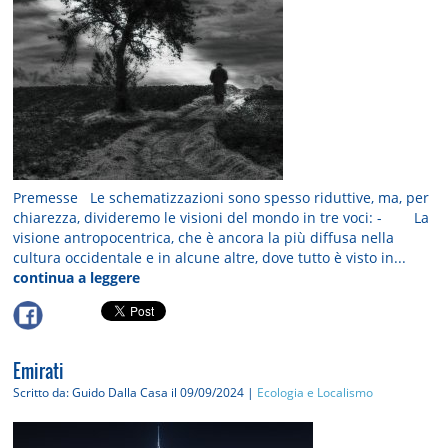
Premesse Le schematizzazioni sono spesso riduttive, ma, per
chiarezza, divideremo le visioni del mondo in tre voci: - La
visione antropocentrica, che è ancora la più diffusa nella
cultura occidentale e in alcune altre, dove tutto è visto in...
continua a leggere
Emirati
Scritto da: Guido Dalla Casa
il 09/09/2024 |
Ecologia e Localismo